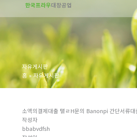
한국프라우
대창공업
텐
츠
로
건
너
뛰
기
자유게시판
홈
자유게시판
소액의결제대출 탤ㄹH문의 Banonpi 간단서
작성자
bbabvdfsh