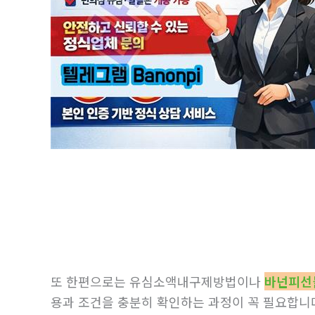
또 한편으로는 유심소액내구제방법이나
바넌피선
용과 조건을 충분히 확인하는 과정이 꼭 필요합니