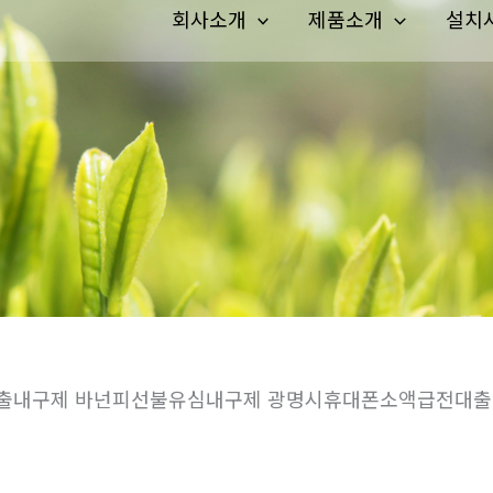
회사소개
제품소개
설치
류대출내구제 바넌피선불유심내구제 광명시휴대폰소액급전대출