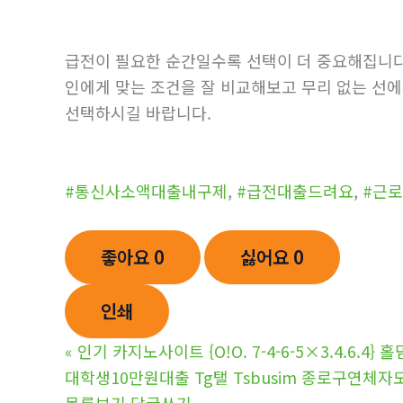
급전이 필요한 순간일수록 선택이 더 중요해집니
인에게 맞는 조건을 잘 비교해보고 무리 없는 선에
선택하시길 바랍니다.
#통신사소액대출내구제
,
#급전대출드려요
,
#근
좋아요
0
싫어요
0
인쇄
«
인기 카지노사이트 {O!O. 7-4-6-5×3.4.6.4
대학생10만원대출 Tg탤 Tsbusim 종로구
목록보기
답글쓰기