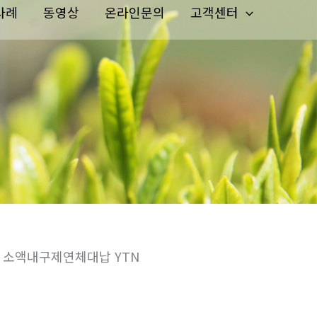
사례
동영상
온라인문의
고객센터
 소액내구제연체대납 YTN