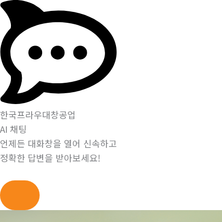
한국프라우대창공업
AI 채팅
언제든 대화창을 열어 신속하고
정확한 답변을 받아보세요!
콘