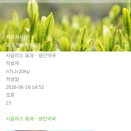
로
건
너
뛰
자유게시판
기
홈
자유게시판
시알리스 효과 - 성인약국
작성자
n7sJr20Ap
작성일
2026-06-16 14:52
조회
15
시알리스 효과 - 성인약국