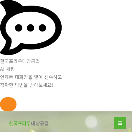
한국프라우대창공업
AI 채팅
언제든 대화창을 열어 신속하고
정확한 답변을 받아보세요!
콘
텐
한국프라우
대창공업
츠