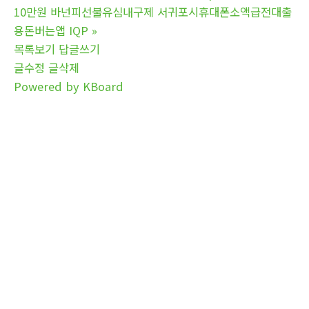
10만원 바넌피선불유심내구제 서귀포시휴대폰소액급전대출
용돈버는앱 IQP
»
목록보기
답글쓰기
글수정
글삭제
Powered by KBoard