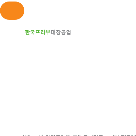
콘
한국프라우
대창공업
텐
츠
로
건
너
뛰
기
자유게시판
홈
자유게시판