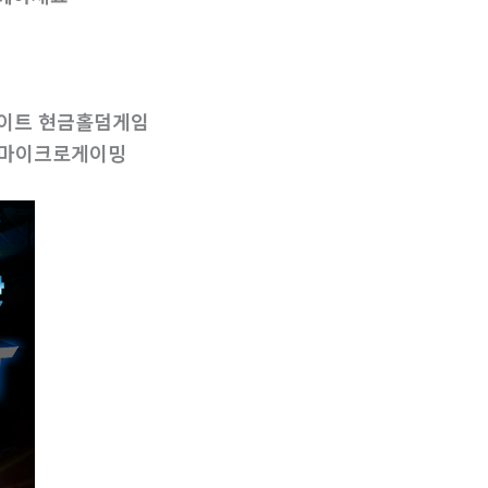
사이트 현금홀덤게임
­브마이크로게이밍