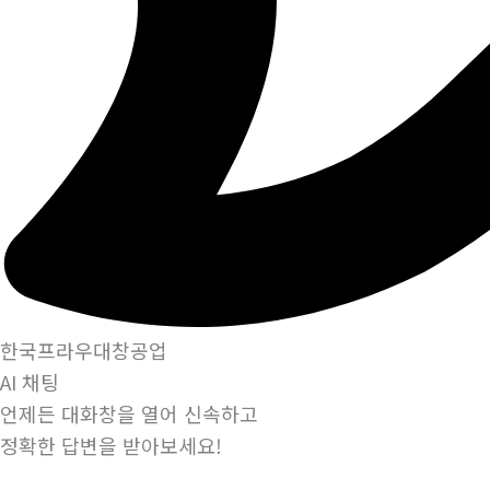
한국프라우대창공업
AI 채팅
언제든 대화창을 열어 신속하고
정확한 답변을 받아보세요!