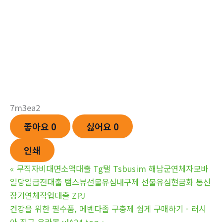
7m3ea2
좋아요
0
싫어요
0
인쇄
«
무직자비대면소액대출 Tg탤 Tsbusim 해남군연체자모바
일당일급전대출 탬스뷰선불유심내구제 선불유심현금화 통신
장기연체작업대출 ZPJ
건강을 위한 필수품, 메벤다졸 구충제 쉽게 구매하기 - 러시
아 직구 우라몰 ulA24.top
»