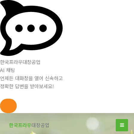
한국프라우대창공업
AI 채팅
언제든 대화창을 열어 신속하고
정확한 답변을 받아보세요!
콘
텐
한국프라우
대창공업
츠