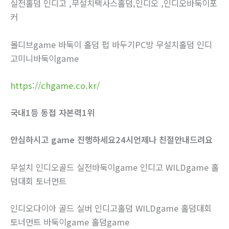
실전홀덤 인디고 ,무설치택사스홀덤,인디오 ,인디오바­둑­이포
커
몰디브game 바­둑­이 홀덤 펍 바두기PC방 무설치홀덤 인디
고미니바­둑­이game
https://chgame.co.kr/
국내1등 동접 자본력1위
안심하시고 game 진행하세요24시언제나 친절안내드려요
무설치 인디오골드 실전바­둑­이game 인디고 WILDgame 홀
덤대회 토너먼트
인디오다이아 골드 실버 인디고홀덤 WILDgame 홀덤대회
토너먼트 바­둑­이game 홀덤game