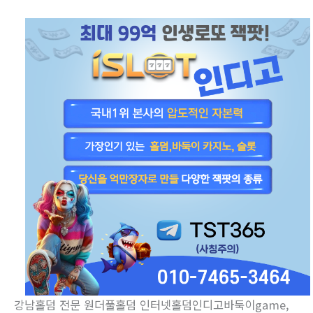
강남홀덤 전문 원더풀홀덤 인터넷홀덤인디고바­둑­이game,