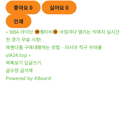
좋아요
0
싫어요
0
인쇄
«
NBA 라이브
통티비
아침마다 열리는 빅매치 실시간
전 경기 무료 시청!
메벤다졸 구매대행하는 방법 - 러시아 직구 우라몰
ulA24.top
»
목록보기
답글쓰기
글수정
글삭제
Powered by KBoard