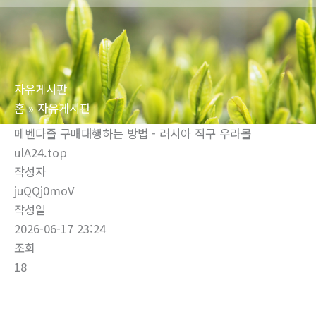
로
건
너
뛰
자유게시판
기
홈
자유게시판
메벤다졸 구매대행하는 방법 - 러시아 직구 우라몰
ulA24.top
작성자
juQQj0moV
작성일
2026-06-17 23:24
조회
18