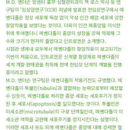
M.D. 앤더슨 암센터 흉부·심혈관외과의 잭 로스 박사 등 연
구팀이 '임상암연구'(CCR) 저널에 발표한 전임상연구에서 메
벤다졸은 정상 세포에 독성 없이 악성 인간 폐암 세포에 강한
항암작용을 보였다는 것이다. 더욱이 인간 폐종양을 이식한
쥐에 투여했더니 메벤다졸이 종양의 성장을 강력 억제해 그
수와 크기가 현저히 줄었다고 인트로겐은 소개했다.
시험관·생체내 모두에서 메벤다졸의 항암작용이 보고되기는
이번이 처음으로, 인트로겐은 신계열 항암제로 메벤다졸의
세계 개발·판매권을 취득해 현재 전임상 단계의 개발을 진행
중이라고 말했다.
M.D. 앤더슨 연구팀은 메벤다졸의 작용기전도 규명했다. 메
벤다졸이 투불린(tubulin)과 결합하는 능력으로부터 예상할
수 있듯이, 메벤다졸로 처리한 종양 세포는 세포주기가 정지
된 후 세포사(apoptosis)를 일으켰다는 것이다. 투불린은
미세소관(microtubule)의 구성 단백질인데, 메벤다졸이 미
세소관 역학을 교란해 세포주기를 정지시킨다는 설명이다.
이러한 세포사 유도 외에 메벤다졸은 종양에 대해 강력한 혈