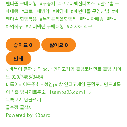
벤다졸 구매대행
#구충제
#코로나백신디톡스
#알로홀 구
매대행
#코로나예방약
#항암제
#메벤다졸 구입방법
#메
벤다졸 항암작용
#부작용적은항암제
#러시아배송
#러시
아역직구
#이버멕틴 구매대행
#러시아 직구
좋아요
0
싫어요
0
인쇄
«
바둑이 총판 성인pc방 인디고게임 홀덤토너먼트 홀덤 사이
트 010/7465/3464
바둑이사이트주소 - 성인pc방 인디고게임 홀덤토너먼트바둑
이 / 홀 덤사이트주소 【samba25.com】
»
목록보기
답글쓰기
글수정
글삭제
Powered by KBoard