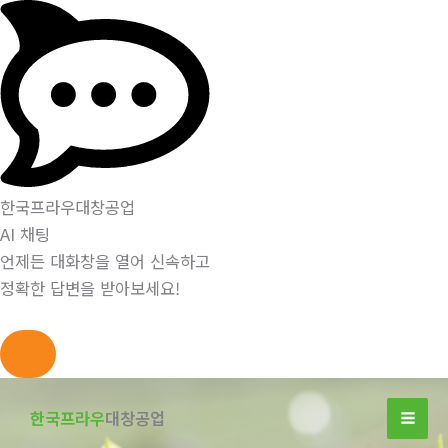
한국프라우대창공업
AI 채팅
언제든 대화창을 열어 신속하고
정확한 답변을 받아보세요!
콘
텐
한국프라우
대창공업
츠