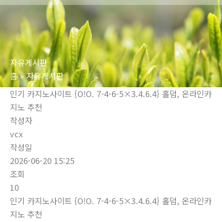
로
건
너
뛰
자유게시판
기
홈
자유게시판
인기 카지노사이트 {O!O. 7-4-6-5×3.4.6.4} 홀덤, 온라인카
지노 추천
작성자
vcx
작성일
2026-06-20 15:25
조회
10
인기 카지노사이트 {O!O. 7-4-6-5×3.4.6.4} 홀덤, 온라인카
지노 추천