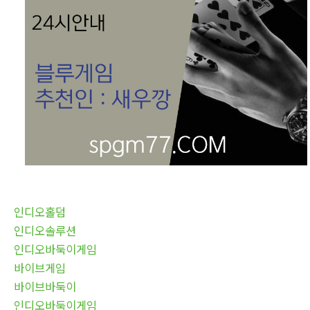
인디오홀덤
인디오솔루션
인디오바둑이게임
바이브게임
바이브바둑이
인디오바둑이게임