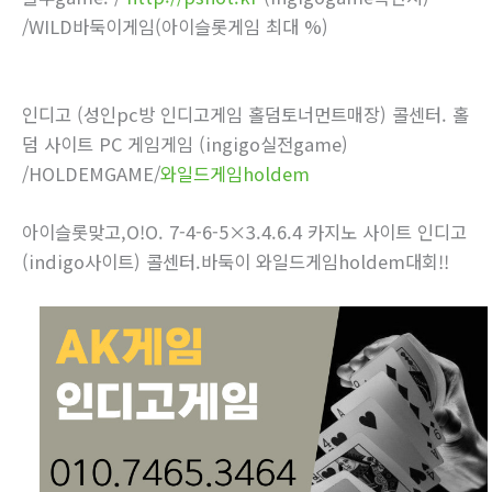
/WILD바둑이게임(아이슬롯게임 최대 %)
인디고 (성인pc방 인디고게임 홀덤토너먼트매장) 콜센터. 홀
덤 사이트 PC 게임게임 (ingigo실전game)
/HOLDEMGAME/
와일드게임holdem
아이슬롯맞고,O!O. 7-4-6-5×3.4.6.4 카지노 사이트 인디고
(indigo사이트) 콜센터.바둑이 와일드게임holdem대회!!