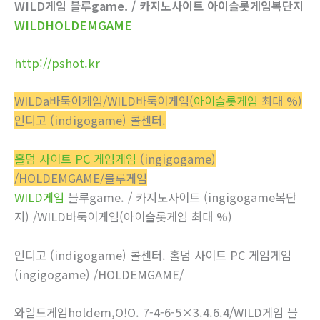
WILD게임 블루game. / 카지노사이트 아이슬롯게임복단지
WILDHOLDEMGAME
http://pshot.kr
WILDa바둑이게임/WILD바둑이게임(
아이슬롯게임
최대 %)
인디고 (indigogame) 콜센터.
홀덤 사이트 PC 게임게임
(ingigogame)
/HOLDEMGAME/블루게임
WILD게임
블루game. / 카지노사이트 (ingigogame복단
지) /WILD바둑이게임(아이슬롯게임 최대 %)
인디고 (indigogame) 콜센터. 홀덤 사이트 PC 게임게임
(ingigogame) /HOLDEMGAME/
와일드게임holdem,O!O. 7-4-6-5×3.4.6.4/WILD게임 블