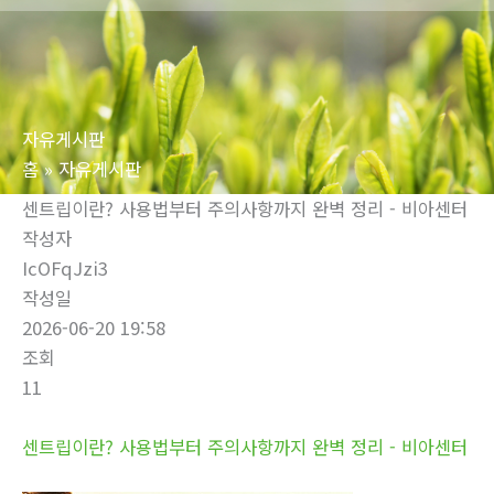
로
건
너
뛰
자유게시판
기
홈
자유게시판
센트립이란? 사용법부터 주의사항까지 완벽 정리 - 비아센터
작성자
IcOFqJzi3
작성일
2026-06-20 19:58
조회
11
센트립이란? 사용법부터 주의사항까지 완벽 정리 - 비아센터