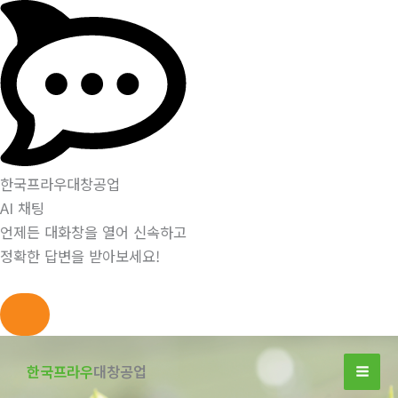
한국프라우대창공업
AI 채팅
언제든 대화창을 열어 신속하고
정확한 답변을 받아보세요!
콘
텐
한국프라우
대창공업
츠