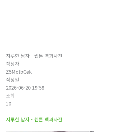
로
건
너
뛰
자유게시판
기
홈
자유게시판
지루한 남자 - 웹툰 백과사전
작성자
Z5MolbCek
작성일
2026-06-20 19:58
조회
10
지루한 남자 - 웹툰 백과사전