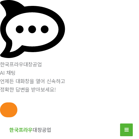
한국프라우대창공업
AI 채팅
언제든 대화창을 열어 신속하고
정확한 답변을 받아보세요!
콘
텐
한국프라우
대창공업
츠