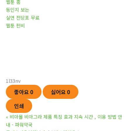
웹툰 홈
동인지 보는
실연 전당포 무료
웹툰 펀비
1l33nv
좋아요
0
싫어요
0
인쇄
«
비아몰 비아그라 제품 특징 효과 지속 시간 , 이용 방법 안
내 - 파워약국