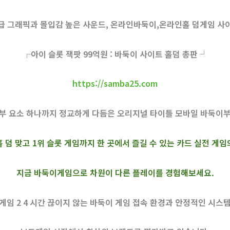
급 그래픽과 몰입감 높은 사운드, 온라인바둑이,온라인홀 덤게임 사
┌아이 슬롯 잭팟 99억원 : 바둑이 사이트 홀덤 총판 ┘
https://samba25.com
부 요소 하나까지 정교하게 다듬은 오리지널 타이틀 모바일 바둑이
 덤 맞고 1위 슬롯 게임까지 한 곳에서 즐길 수 있는 카드 실전 게
지금 바둑이게임으로 차원이 다른 플레이를 경험해보세요.
게임 2 4 시간 끊이지 않는 바둑이 게임 접속 환경과 안정적인 시스