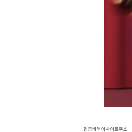
현금바둑이사이트주소 -