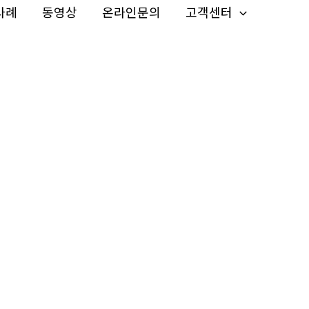
사례
동영상
온라인문의
고객센터