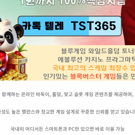
함께하는 온라인 바둑이, 홀덤, 맞고 슬롯 게임 콘텐츠를 제공하며,
완성도 높은 밸런스와 정교한 게임 설계로 꾸준한 신뢰를 얻고 있습니
국내외 어디서든 스마트폰과 PC만 있으면 바로 이용 가능