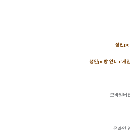
성인pc
성인pc방 인디고게임
모바일버전
온라인 