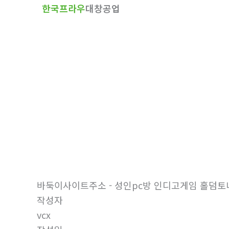
한국프라우
대창공업
텐
츠
로
건
너
뛰
기
자유게시판
홈
자유게시판
바둑이사이트주소 - 성인pc방 인디고게임 홀덤토너
작성자
vcx