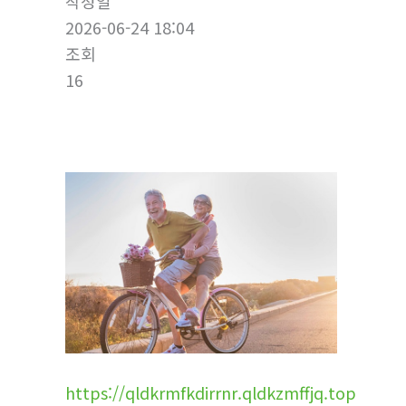
작성일
2026-06-24 18:04
조회
16
https://qldkrmfkdirrnr.qldkzmffjq.top