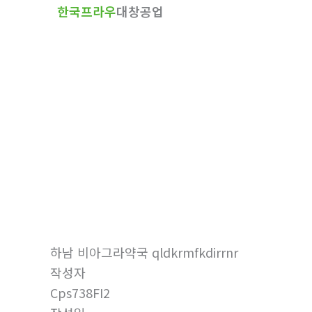
한국프라우
대창공업
텐
츠
로
건
너
뛰
기
자유게시판
홈
자유게시판
하남 비아그라약국 qldkrmfkdirrnr
작성자
Cps738FI2