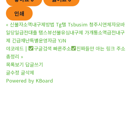
인쇄
«
신불자소액내구제방법 Tg탤 Tsbusim 청주시연체자모바
일당일급전대출 탬스뷰선불유심내구제 가개통소액급전내구
제 긴급재난특별운영자금 YJN
야코레드 |
구글검색 빠른주소
진짜들만 아는 링크 주소
총정리
»
목록보기
답글쓰기
글수정
글삭제
Powered by KBoard