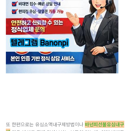
또 한편으로는 유심소액내구제방법이나
바넌피선불유심내구