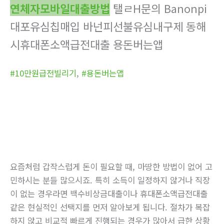
연체자모바일대출방법
탤ㄹH문의 Banonpi
대포유심칩매입 바넌피선불유심내구제 동해
시휴대폰소액급전대출 용돈버는앱
#10만원급전빌리기
,
#용돈버는앱
요즘처럼 갑작스럽게 돈이 필요할 때, 마땅한 방법이 없어 고
민하시는 분들 많으시죠. 특히 소득이 일정하지 않거나 직장
이 없는 경우라면 백수비상금대출이나 휴대폰소액급전대출
같은 현실적인 선택지를 먼저 알아보게 됩니다. 절차가 복잡
하지 않고 비교적 빠르게 진행되는 경우가 많아서 급한 상황