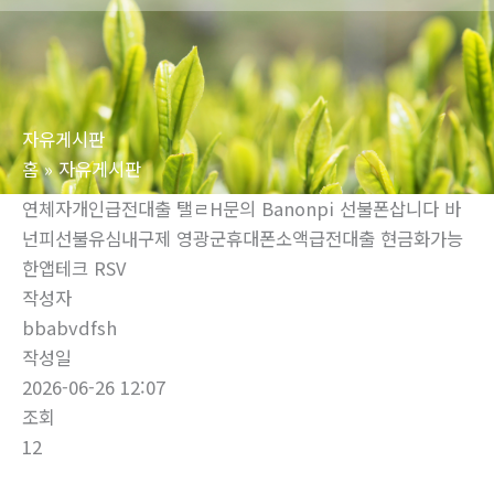
로
건
너
뛰
자유게시판
기
홈
자유게시판
연체자개인급전대출 탤ㄹH문의 Banonpi 선불폰삽니다 바
넌피선불유심내구제 영광군휴대폰소액급전대출 현금화가능
한앱테크 RSV
작성자
bbabvdfsh
작성일
2026-06-26 12:07
조회
12