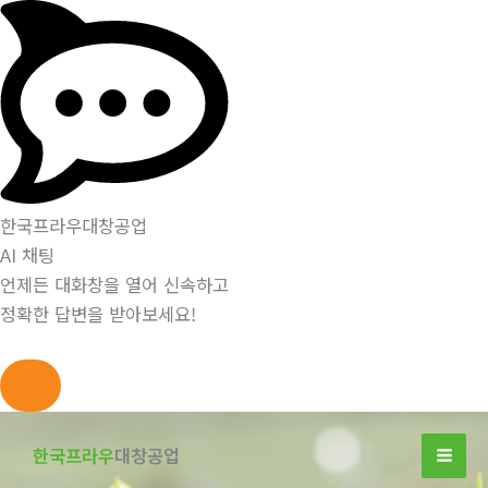
한국프라우대창공업
AI 채팅
언제든 대화창을 열어 신속하고
정확한 답변을 받아보세요!
콘
텐
한국프라우
대창공업
츠