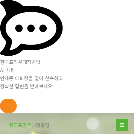
한국프라우대창공업
AI 채팅
언제든 대화창을 열어 신속하고
정확한 답변을 받아보세요!
콘
텐
한국프라우
대창공업
츠