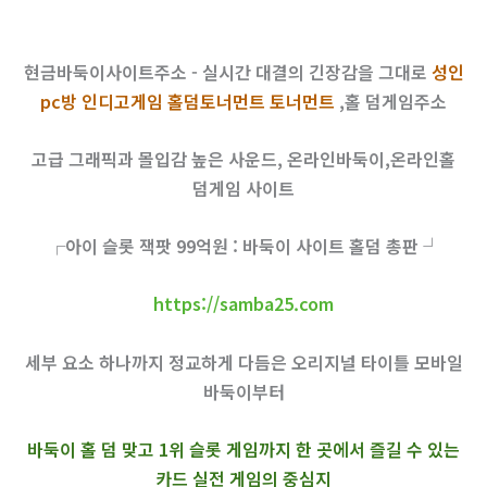
현금바둑이사이트주소 - 실시간 대결의 긴장감을 그대로
성인
pc방 인디고게임 홀덤토너먼트 토너먼트
,홀 덤게임주소
고급 그래픽과 몰입감 높은 사운드, 온라인바둑이,온라인홀
덤게임 사이트
┌아이 슬롯 잭팟 99억원 : 바둑이 사이트 홀덤 총판 ┘
https://samba25.com
세부 요소 하나까지 정교하게 다듬은 오리지널 타이틀 모바일
바둑이부터
바둑이 홀 덤 맞고 1위 슬롯 게임까지 한 곳에서 즐길 수 있는
카드 실전 게임의 중심지