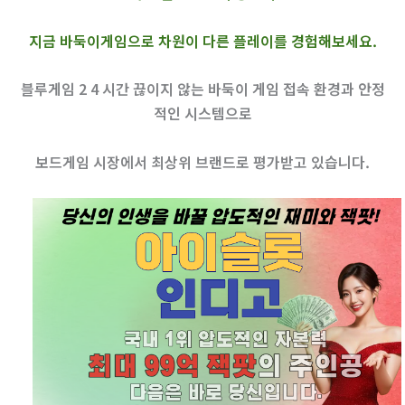
지금 바둑이게임으로 차원이 다른 플레이를 경험해보세요.
블루게임 2 4 시간 끊이지 않는 바둑이 게임 접속 환경과 안정
적인 시스템으로
보드게임 시장에서 최상위 브랜드로 평가받고 있습니다.