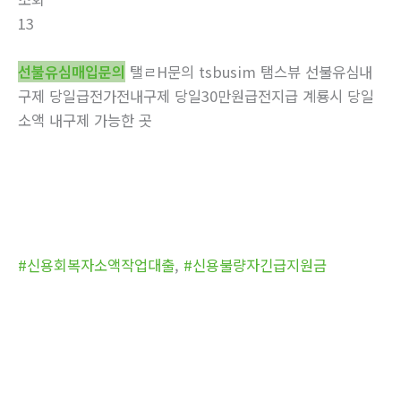
13
선불유심매입문의
탤ㄹH문의 tsbusim 탬스뷰 선불유심내
구제 당일급전가전내구제 당일30만원급전지급 계룡시 당일
소액 내구제 가능한 곳
#신용회복자소액작업대출
,
#신용불량자긴급지원금