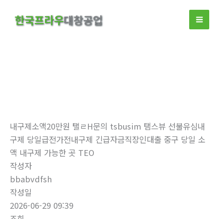
콘
한국프라우
대창공업
텐
츠
로
건
너
뛰
자유게시판
기
홈
자유게시판
내구제소액20만원 탤ㄹH문의 tsbusim 탬스뷰 선불유심내
구제 당일급전가전내구제 긴급자금직장인대출 중구 당일 소
액 내구제 가능한 곳 TEO
작성자
bbabvdfsh
작성일
2026-06-29 09:39
조회