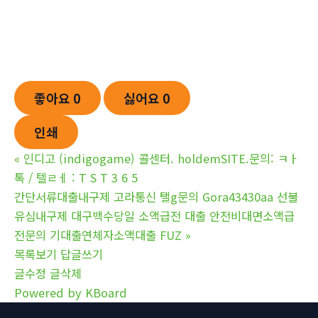
좋아요
0
싫어요
0
인쇄
«
인디고 (indigogame) 콜센터. holdemSITE.문의: ㅋㅏ
톡 / 텔ㄹㅔ : T S T 3 6 5
간단서류대출내구제 고라통신 탤g문의 Gora43430aa 선불
유심내구제 대구백수당일 소액급전 대출 안전비대면소액급
전문의 기대출연체자소액대출 FUZ
»
목록보기
답글쓰기
글수정
글삭제
Powered by KBoard