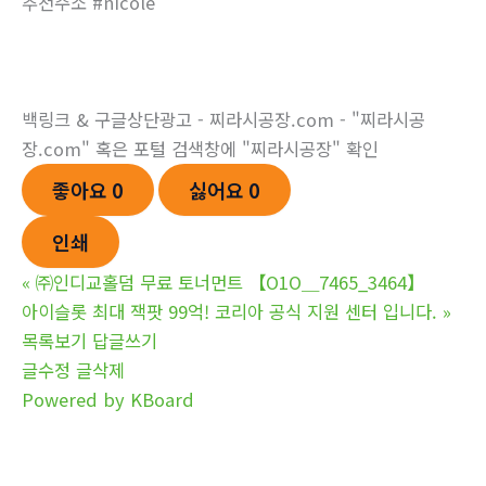
추천주소 #nicole
백링크 & 구글상단광고 - 찌라시공장.com - "찌라시공
장.com" 혹은 포털 검색창에 "찌라시공장" 확인
좋아요
0
싫어요
0
인쇄
«
㈜인디교홀­덤 무료 토너먼트 【O1O＿7465_3464】
아이슬롯 최대 잭팟 99억! 코리아 공식 지원 센터 입니다.
»
목록보기
답글쓰기
글수정
글삭제
Powered by KBoard