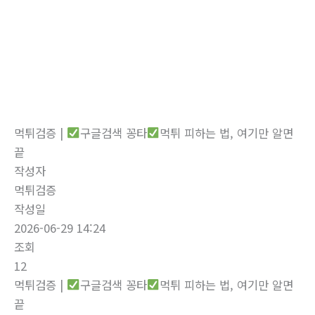
로
건
너
뛰
자유게시판
기
홈
자유게시판
먹튀검증 |
구글검색 꽁타
먹튀 피하는 법, 여기만 알면
끝
작성자
먹튀검증
작성일
2026-06-29 14:24
조회
12
먹튀검증 |
구글검색 꽁타
먹튀 피하는 법, 여기만 알면
끝