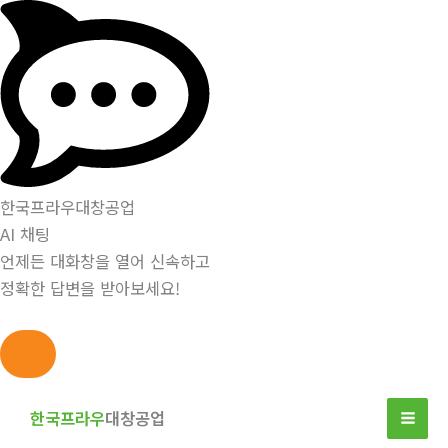
한국프라우대창공업
AI 채팅
언제든 대화창을 열어 신속하고
정확한 답변을 받아보세요!
콘
텐
한국프라우
대창공업
츠