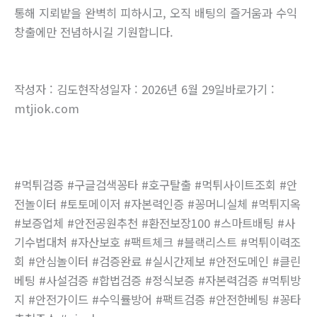
통해 지뢰밭을 완벽히 피하시고, 오직 배팅의 즐거움과 수익
창출에만 전념하시길 기원합니다.
작성자 : 김도현작성일자 : 2026년 6월 29일바로가기 :
mtjiok.com
#먹튀검증 #구글검색꽁타 #호구탈출 #먹튀사이트조회 #안
전놀이터 #토토메이저 #자본력인증 #꽁머니실체 #먹튀지옥
#보증업체 #안전공원추천 #환전보장100 #스마트배팅 #사
기수법대처 #자산보호 #팩트체크 #블랙리스트 #먹튀이력조
회 #안심놀이터 #검증완료 #실시간제보 #안전도메인 #클린
베팅 #사설검증 #합법검증 #정식보증 #자본력검증 #먹튀방
지 #안전가이드 #수익률방어 #팩트검증 #안전한베팅 #꽁타