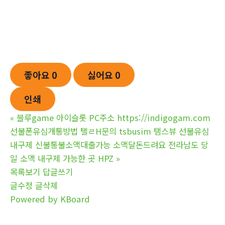
좋아요
0
싫어요
0
인쇄
«
블루game 아이슬­롯 PC주소 https://indigogam.com
선불폰유심개통방법 탤ㄹH문의 tsbusim 탬스뷰 선불유심
내구제 신불통불소액대출가능 소액달돈드려요 전라남도 당
일 소액 내구제 가능한 곳 HPZ
»
목록보기
답글쓰기
글수정
글삭제
Powered by KBoard