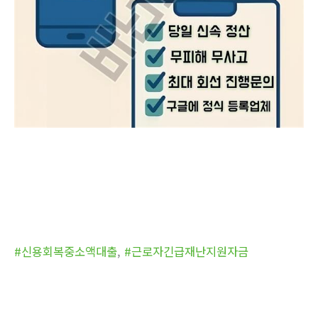
#신용회복중소액대출
,
#근로자긴급재난지원자금