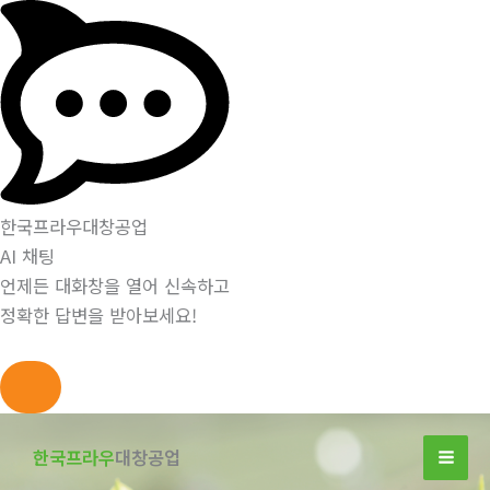
한국프라우대창공업
AI 채팅
언제든 대화창을 열어 신속하고
정확한 답변을 받아보세요!
콘
텐
한국프라우
대창공업
츠