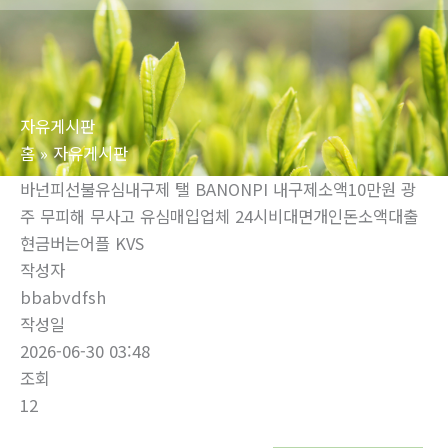
로
건
너
뛰
자유게시판
기
홈
자유게시판
바넌피선불유심내구제 탤 BANONPI 내구제소액10만원 광
주 무피해 무사고 유심매입업체 24시비대면개인돈소액대출
현금버는어플 KVS
작성자
bbabvdfsh
작성일
2026-06-30 03:48
조회
12