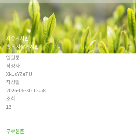
로
건
너
뛰
자유게시판
기
홈
자유게시판
일일툰
작성자
XkJsYZaTU
작성일
2026-06-30 12:58
조회
13
무료웹툰