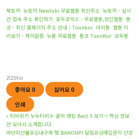
북토끼
뉴토끼 Newtoki 무료웹툰 최신주소
뉴토끼 - 실시
간 접속 주소 확인하기
호두코믹스 - 무료웹툰,성인웹툰
툰
코 - 최신 홈페이지 주소 안내｜Toonkor
아지툰
웹툰 미
리보기 - 케이알좀
뉴툰 무료웹툰
툰코 ToonKor
모두툰
2l25tio
좋아요
0
싫어요
0
인쇄
«
티비위키 누누티비≫ 클릭 랭킹 Best 5 보기~! 핵심 정보
만 모아서 소개합니다
바넌피선불유심내구제 탤 BANONPI 달림유심매입문의 단양