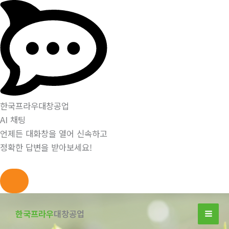
한국프라우대창공업
AI 채팅
언제든 대화창을 열어 신속하고
정확한 답변을 받아보세요!
콘
텐
한국프라우
대창공업
츠