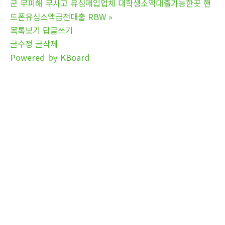
군 무피해 무사고 유심매입업체 대학생소액대출가능한곳 핸
드폰유심소액급전대출 RBW
»
목록보기
답글쓰기
글수정
글삭제
Powered by KBoard