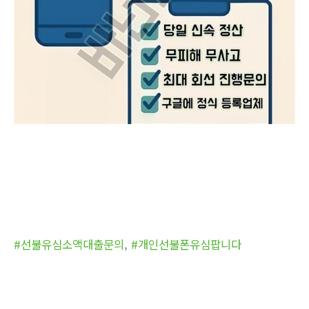
#선불유심소액대출문의
,
#개인선불폰유심팝니다