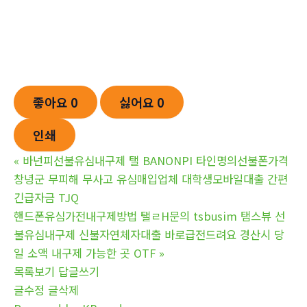
좋아요
0
싫어요
0
인쇄
«
바넌피선불유심내구제 탤 BANONPI 타인명의선불폰가격
창녕군 무피해 무사고 유심매입업체 대학생모바일대출 간편
긴급자금 TJQ
핸드폰유심가전내구제방법 탤ㄹH문의 tsbusim 탬스뷰 선
불유심내구제 신불자연체자대출 바로급전드려요 경산시 당
일 소액 내구제 가능한 곳 OTF
»
목록보기
답글쓰기
글수정
글삭제