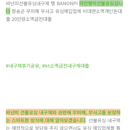
바넌피선불유심내구제 탤 BANONPI
타인명의선불유심삽니
다
청송군 무피해 무사고 유심매입업체 비대면소액개인돈대
출 20만원소액급전대출
#내구제후기공유
,
#kt소액급전내구제대출
바넌피 선불유심 내구제와 관련해 무피해, 무사고를 보장하
는 스마트한 방식에 대해 알아보겠습니다
. 선불유심 내구제
는 재정적으로 부담을 주지 않으면서도 유심 매입업체를 통