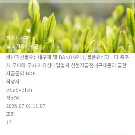
로
건
너
뛰
자유게시판
기
홈
자유게시판
바넌피선불유심내구제 탤 BANONPI 선불폰유심팝니다 충주
시 무피해 무사고 유심매입업체 신불자급전내구제문의 급한
자금문의 BDE
작성자
bbabvdfsh
작성일
2026-07-01 11:07
조회
17