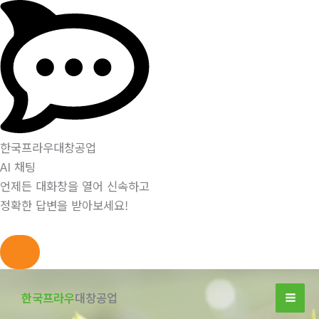
한국프라우대창공업
AI 채팅
언제든 대화창을 열어 신속하고
정확한 답변을 받아보세요!
콘
텐
한국프라우
대창공업
츠