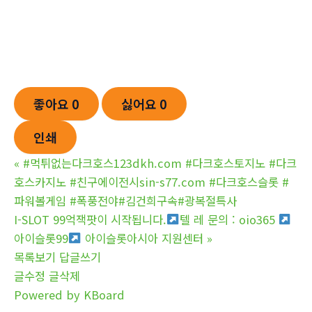
좋아요
0
싫어요
0
인쇄
«
#먹튀없는다크호스123dkh.com #다크호스토지노 #다크
호스카지노 #친구에이전시sin-s77.com #다크호스슬롯 #
파워볼게임 #폭풍전야#김건희구속#광복절특사
I-SLOT 99억잭팟이 시작됩니다.
텔 레 문의 : oio365
아이슬롯99
아이슬롯아시아 지원센터
»
목록보기
답글쓰기
글수정
글삭제
Powered by KBoard