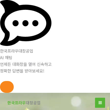
한국프라우대창공업
AI 채팅
언제든 대화창을 열어 신속하고
정확한 답변을 받아보세요!
콘
텐
한국프라우
대창공업
츠