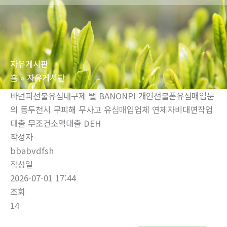
로
건
너
뛰
자유게시판
기
홈
자유게시판
바넌피선불유심내구제 탤 BANONPI 개인선불폰유심매입문
의 동두천시 무피해 무사고 유심매입업체 연체자비대면작업
대출 무조건소액대출 DEH
작성자
bbabvdfsh
작성일
2026-07-01 17:44
조회
14