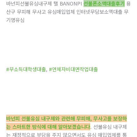
바넌피선불유심내구제 탤 BANONPI
선불폰소액대출후기
용
산구 무피해 무사고 유심매입업체 인터넷무담보소액대출 무
기명유심
#무소득대학생대출
,
#연체자비대면작업대출
바넌피 선불유심 내구제와 관련해 무피해, 무사고를 보장하
는 스마트한 방식에 대해 알아보겠습니다
. 선불유심 내구제
는 재정적으로 부담을 주지 않으면서도 유심 매입업체를 통