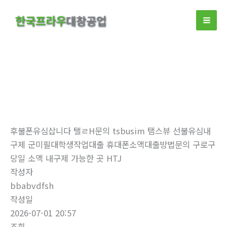
콘
한국프라우
대창공업
텐
츠
로
건
너
뛰
자유게시판
기
홈
자유게시판
후불폰유심삽니다 탤ㄹH문의 tsbusim 탬스뷰 선불유심내
구제 군미필대학생작업대출 휴대폰소액대출방법문의 구로구
당일 소액 내구제 가능한 곳 HTJ
작성자
bbabvdfsh
작성일
2026-07-01 20:57
조회