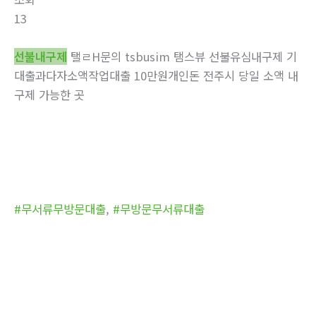
13
선불내구제
탤ㄹH문의 tsbusim 탬스뷰 선불유심내구제 기
대출과다자소액작업대출 10만원개인돈 전주시 당일 소액 내
구제 가능한 곳
#무서류무방문대출
,
#무방문무서류대출