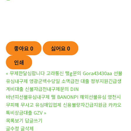
좋아요
0
싫어요
0
인쇄
«
무제한달심팝니다 고라통신 탤g문의 Gora43430aa 선불
유심내구제 영광군백수당일 소액급전 대출 정부지원긴급생
계비대출 신불자급전내구제문의 DIN
바넌피선불유심내구제 탤 BANONPI 해외선불유심 영천시
무피해 무사고 유심매입업체 신용불량자긴급지원금 카카오
톡비상금대출 GZV
»
목록보기
답글쓰기
글수정
글삭제