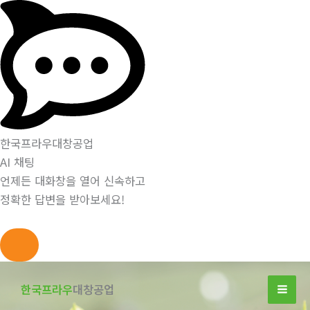
한국프라우대창공업
AI 채팅
언제든 대화창을 열어 신속하고
정확한 답변을 받아보세요!
콘
텐
한국프라우
대창공업
츠