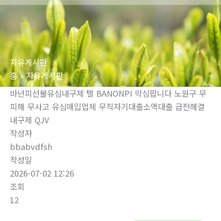
로
건
너
뛰
자유게시판
기
홈
자유게시판
바넌피선불유심내구제 탤 BANONPI 막심팝니다 노원구 무
피해 무사고 유심매입업체 무직자기대출소액대출 급전해결
내구제 QJV
작성자
bbabvdfsh
작성일
2026-07-02 12:26
조회
12