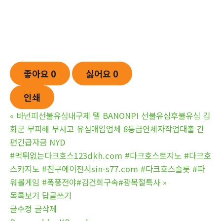
좋아요
0
싫어요
0
인쇄
«
바넌피선불유심내구제 탤 BANONPI 선불유심후불유심 김
화군 무피해 무사고 유심매입업체 8등급연체자작업대출 간
편긴급자금 NYD
#먹튀없는다크호스123dkh.com #다크호스토지노 #다크호
스카지노 #친구에이전시sin-s77.com #다크호스슬롯 #파
워볼게임 #폭풍전야#김건희구속#광복절특사
»
목록보기
답글쓰기
글수정
글삭제