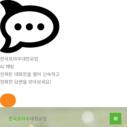
한국프라우대창공업
AI 채팅
언제든 대화창을 열어 신속하고
정확한 답변을 받아보세요!
콘
텐
한국프라우
대창공업
츠