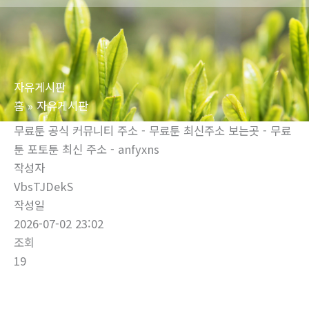
로
건
너
뛰
자유게시판
기
홈
자유게시판
무료툰 공식 커뮤니티 주소 - 무료툰 최신주소 보는곳 - 무료
툰 포토툰 최신 주소 - anfyxns
작성자
VbsTJDekS
작성일
2026-07-02 23:02
조회
19