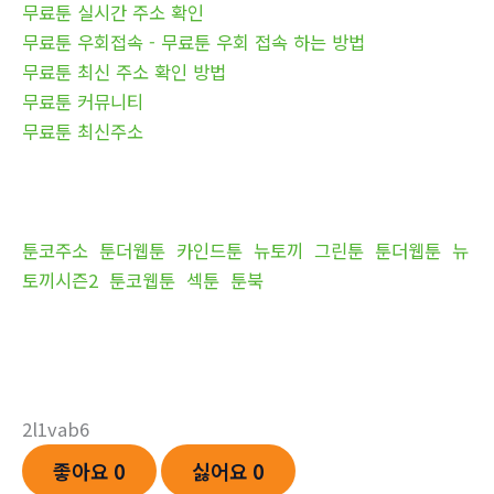
무료툰 실시간 주소 확인
무료툰 우회접속 - 무료툰 우회 접속 하는 방법
무료툰 최신 주소 확인 방법
무료툰 커뮤니티
무료툰 최신주소
툰코주소
툰더웹툰
카인드툰
뉴토끼
그린툰
툰더웹툰
뉴
토끼시즌2
툰코웹툰
섹툰
툰북
2l1vab6
좋아요
0
싫어요
0