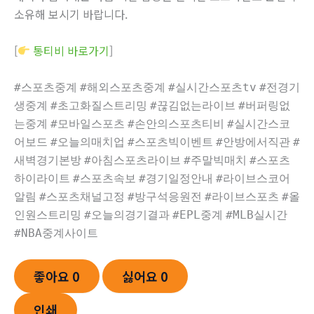
소유해 보시기 바랍니다.
[
통티비 바로가기
]
#스포츠중계
#해외스포츠중계
#실시간스포츠tv
#전경기
생중계
#초고화질스트리밍
#끊김없는라이브
#버퍼링없
는중계
#모바일스포츠
#손안의스포츠티비
#실시간스코
어보드
#오늘의매치업
#스포츠빅이벤트
#안방에서직관
#
새벽경기본방
#아침스포츠라이브
#주말빅매치
#스포츠
하이라이트
#스포츠속보
#경기일정안내
#라이브스코어
알림
#스포츠채널고정
#방구석응원전
#라이브스포츠
#올
인원스트리밍
#오늘의경기결과
#EPL중계
#MLB실시간
#NBA중계사이트
좋아요
0
싫어요
0
인쇄