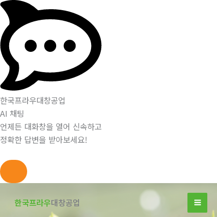
한국프라우대창공업
AI 채팅
언제든 대화창을 열어 신속하고
정확한 답변을 받아보세요!
콘
텐
한국프라우
대창공업
츠