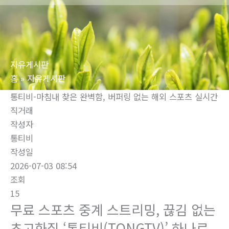
로
건
너
뛰
자유게시판
기
홈
자유게시판
통티비-마침내 찾은 완벽함, 버퍼링 없는 해외 스포츠 실시간
직거래
작성자
통티비
작성일
2026-07-03 08:54
조회
15
무료 스포츠 중계 스트리밍, 끊김 없는
초고화질 ‘통티비(TONGTV)’ 하나로