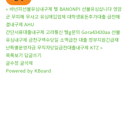
«
바넌피선불유심내구제 탤 BANONPI 선불유심삽니다 영암
군 무피해 무사고 유심매입업체 대학생용돈추가대출 급전해
결내구제 AHU
간단서류대출내구제 고라통신 탤g문의 Gora43430aa 선불
유심내구제 금천구백수당일 소액급전 대출 정부지원긴급재
난특별운영자금 무직자당일급전대출내구제 KTZ
»
목록보기
답글쓰기
글수정
글삭제
Powered by KBoard