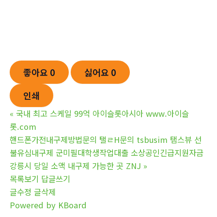
좋아요
0
싫어요
0
인쇄
«
국내 최고 스케일 99억 아이슬롯아시아 www.아이슬
롯.com
핸드폰가전내구제방법문의 탤ㄹH문의 tsbusim 탬스뷰 선
불유심내구제 군미필대학생작업대출 소상공인긴급지원자금
강릉시 당일 소액 내구제 가능한 곳 ZNJ
»
목록보기
답글쓰기
글수정
글삭제
Powered by KBoard