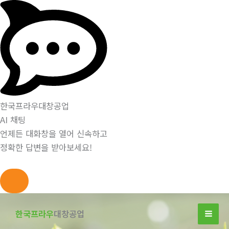
한국프라우대창공업
AI 채팅
언제든 대화창을 열어 신속하고
정확한 답변을 받아보세요!
콘
텐
한국프라우
대창공업
츠