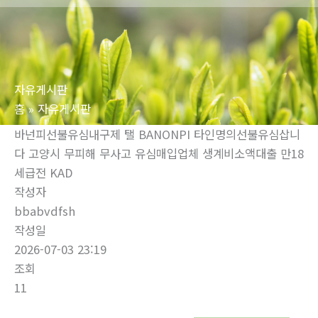
로
건
너
뛰
자유게시판
기
홈
자유게시판
바넌피선불유심내구제 탤 BANONPI 타인명의선불유심삽니
다 고양시 무피해 무사고 유심매입업체 생계비소액대출 만18
세급전 KAD
작성자
bbabvdfsh
작성일
2026-07-03 23:19
조회
11