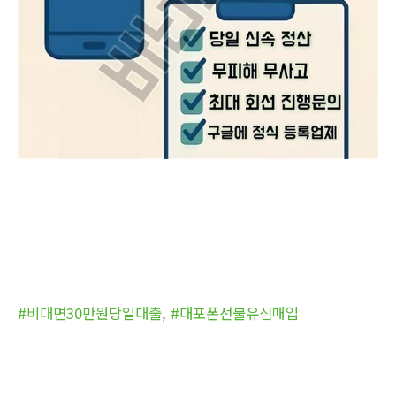
#비대면30만원당일대출
,
#대포폰선불유심매입