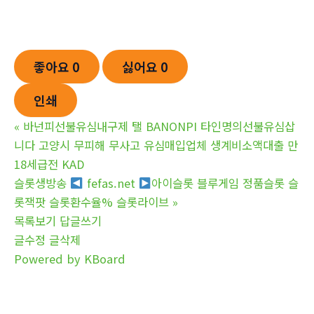
좋아요
0
싫어요
0
인쇄
«
바넌피선불유심내구제 탤 BANONPI 타인명의선불유심삽
니다 고양시 무피해 무사고 유심매입업체 생계비소액대출 만
18세급전 KAD
슬롯생방송
fefas.net
아이슬롯 블루게임 정품슬롯 슬
롯잭팟 슬롯환수율% 슬롯라이브
»
목록보기
답글쓰기
글수정
글삭제
Powered by KBoard