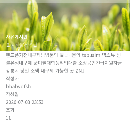
로
건
너
뛰
자유게시판
기
홈
자유게시판
핸드폰가전내구제방법문의 탤ㄹH문의 tsbusim 탬스뷰 선
불유심내구제 군미필대학생작업대출 소상공인긴급지원자금
강릉시 당일 소액 내구제 가능한 곳 ZNJ
작성자
bbabvdfsh
작성일
2026-07-03 23:53
조회
11