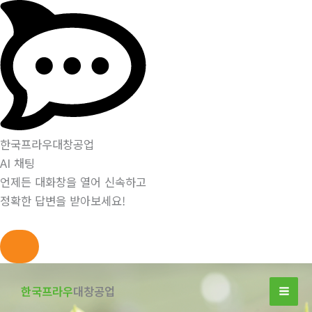
한국프라우대창공업
AI 채팅
언제든 대화창을 열어 신속하고
정확한 답변을 받아보세요!
콘
텐
한국프라우
대창공업
츠