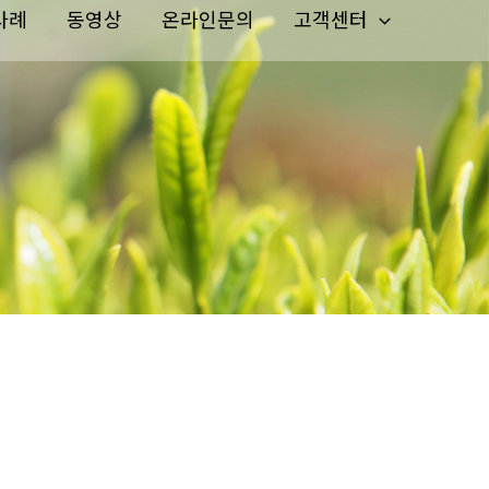
사례
동영상
온라인문의
고객센터