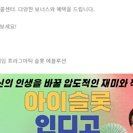
e) 콜센터. 다양한 보너스와 혜택을 드립니다.
겨보세요!
게임 프라그마틱 슬­롯 에블루션