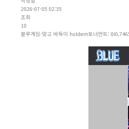
작성일
2026-07-05 02:35
조회
10
블루게임-맞고 바둑이 holdem토너먼트: 0I0,7465