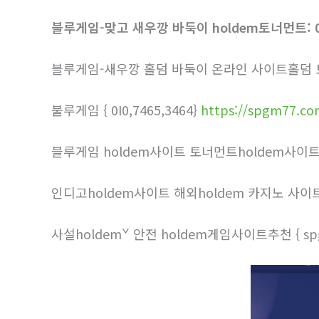
블루게임-맞고 새우깡 바둑이 holdem토너먼트: 0I0
블루게임-새우깡 홀덤 바둑이 온라인 사이트홀덤
불루게임­ { 0I0,7465,3464}
https://spgm77.c
블루게임 holdem­사이트 토너먼트holdem­사이트 {
인디고holdem­사이트 해외holdem­ 카지노 사
사설holdemˇ 안­전 holdem게임사­이트추­천 { 