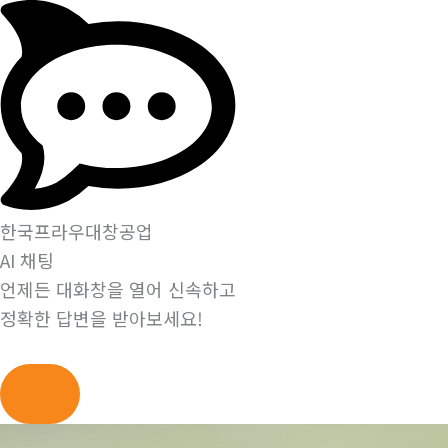
한국프라우대창공업
AI 채팅
언제든 대화창을 열어 신속하고
정확한 답변을 받아보세요!
콘