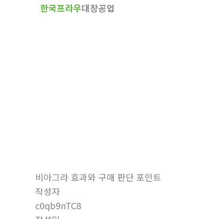
한국프라우
대창공업
텐
츠
로
건
너
뛰
기
자유게시판
홈
자유게시판
비아그라 효과와 구매 판단 포인트
작성자
c0qb9nTC8