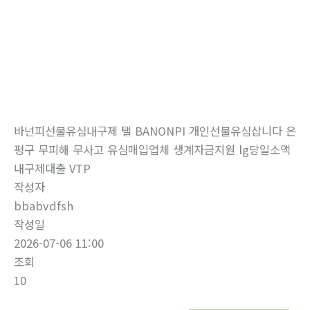
로
건
너
뛰
자유게시판
기
홈
자유게시판
바넌피선불유심내구제 탤 BANONPI 개인선불유심삽니다 은
평구 무피해 무사고 유심매입업체 생계자금지원 lg당일소액
내구제대출 VTP
작성자
bbabvdfsh
작성일
2026-07-06 11:00
조회
10