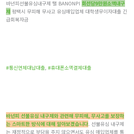
바넌피선불유심내구제 탤 BANONPI
회선당9만원소액내구
제
평택시 무피해 무사고 유심매입업체 대학생무이자대출 긴
급회복자금
#통신연체대납대출
,
#휴대폰소액결제대출
바넌피 선불유심 내구제와 관련해 무피해, 무사고를 보장하
는 스마트한 방식에 대해 알아보겠습니다
. 선불유심 내구제
는 재정적으로 부담을 주지 않으면서도 유심 매입업체를 통