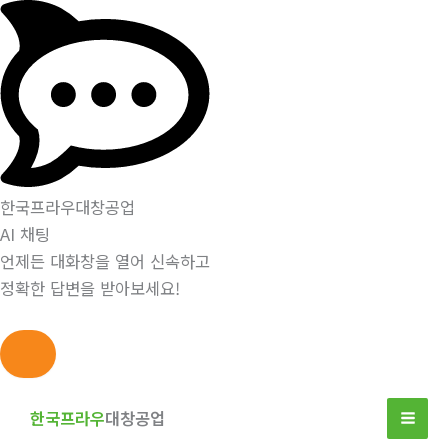
한국프라우대창공업
AI 채팅
언제든 대화창을 열어 신속하고
정확한 답변을 받아보세요!
콘
텐
한국프라우
대창공업
츠