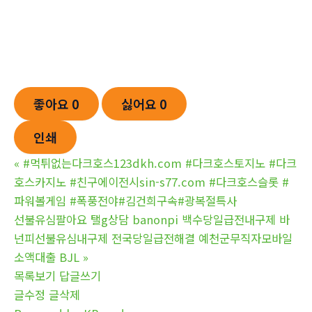
좋아요
0
싫어요
0
인쇄
«
#먹튀없는다크호스123dkh.com #다크호스토지노 #다크
호스카지노 #친구에이전시sin-s77.com #다크호스슬롯 #
파워볼게임 #폭풍전야#김건희구속#광복절특사
선불유심팔아요 탤g상담 banonpi 백수당일급전내구제 바
넌피선불유심내구제 전국당일급전해결 예천군무직자모바일
소액대출 BJL
»
목록보기
답글쓰기
글수정
글삭제