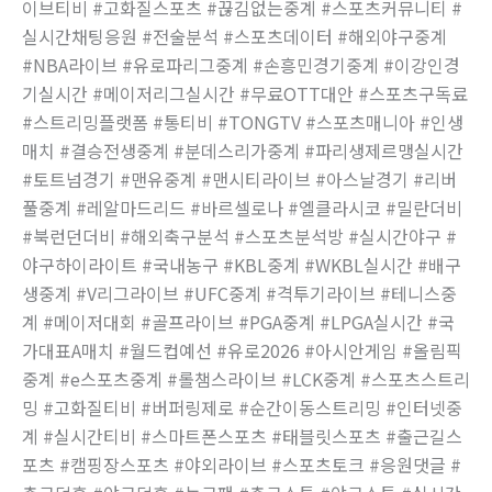
이브티비 #고화질스포츠 #끊김없는중계 #스포츠커뮤니티 #
실시간채팅응원 #전술분석 #스포츠데이터 #해외야구중계
#NBA라이브 #유로파리그중계 #손흥민경기중계 #이강인경
기실시간 #메이저리그실시간 #무료OTT대안 #스포츠구독료
#스트리밍플랫폼 #통티비 #TONGTV #스포츠매니아 #인생
매치 #결승전생중계 #분데스리가중계 #파리생제르맹실시간
#토트넘경기 #맨유중계 #맨시티라이브 #아스날경기 #리버
풀중계 #레알마드리드 #바르셀로나 #엘클라시코 #밀란더비
#북런던더비 #해외축구분석 #스포츠분석방 #실시간야구 #
야구하이라이트 #국내농구 #KBL중계 #WKBL실시간 #배구
생중계 #V리그라이브 #UFC중계 #격투기라이브 #테니스중
계 #메이저대회 #골프라이브 #PGA중계 #LPGA실시간 #국
가대표A매치 #월드컵예선 #유로2026 #아시안게임 #올림픽
중계 #e스포츠중계 #롤챔스라이브 #LCK중계 #스포츠스트리
밍 #고화질티비 #버퍼링제로 #순간이동스트리밍 #인터넷중
계 #실시간티비 #스마트폰스포츠 #태블릿스포츠 #출근길스
포츠 #캠핑장스포츠 #야외라이브 #스포츠토크 #응원댓글 #