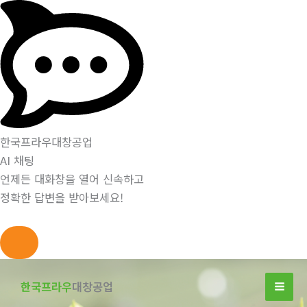
한국프라우대창공업
AI 채팅
언제든 대화창을 열어 신속하고
정확한 답변을 받아보세요!
콘
텐
한국프라우
대창공업
츠