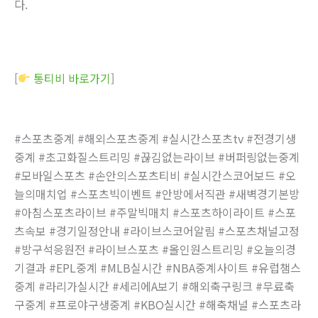
다.
[
통티비 바로가기
]
#스포츠중계 #해외스포츠중계 #실시간스포츠tv #전경기생
중계 #초고화질스트리밍 #끊김없는라이브 #버퍼링없는중계
#모바일스포츠 #손안의스포츠티비 #실시간스코어보드 #오
늘의매치업 #스포츠빅이벤트 #안방에서직관 #새벽경기본방
#아침스포츠라이브 #주말빅매치 #스포츠하이라이트 #스포
츠속보 #경기일정안내 #라이브스코어알림 #스포츠채널고정
#방구석응원전 #라이브스포츠 #올인원스트리밍 #오늘의경
기결과 #EPL중계 #MLB실시간 #NBA중계사이트 #유럽챔스
중계 #라리가실시간 #세리에A보기 #해외축구링크 #무료축
구중계 #프로야구생중계 #KBO실시간 #해축채널 #스포츠라