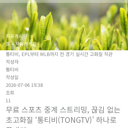
로
건
너
뛰
자유게시판
기
홈
자유게시판
통티비, EPL부터 MLB까지 전 경기 실시간 고화질 직관
작성자
통티비
작성일
2026-07-06 19:38
조회
11
무료 스포츠 중계 스트리밍, 끊김 없는
초고화질 ‘통티비(TONGTV)’ 하나로