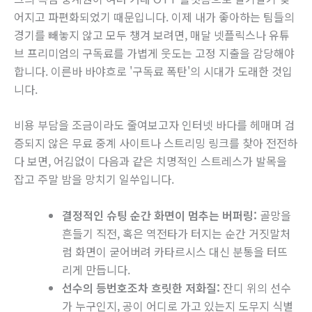
어지고 파편화되었기 때문입니다. 이제 내가 좋아하는 팀들의
경기를 빼놓지 않고 모두 챙겨 보려면, 매달 넷플릭스나 유튜
브 프리미엄의 구독료를 가볍게 웃도는 고정 지출을 감당해야
합니다. 이른바 바야흐로 '구독료 폭탄'의 시대가 도래한 것입
니다.
비용 부담을 조금이라도 줄여보고자 인터넷 바다를 헤매며 검
증되지 않은 무료 중계 사이트나 스트리밍 링크를 찾아 전전하
다 보면, 어김없이 다음과 같은 치명적인 스트레스가 발목을
잡고 주말 밤을 망치기 일쑤입니다.
결정적인 슈팅 순간 화면이 멈추는 버퍼링:
골망을
흔들기 직전, 혹은 역전타가 터지는 순간 거짓말처
럼 화면이 굳어버려 카타르시스 대신 분통을 터뜨
리게 만듭니다.
선수의 등번호조차 흐릿한 저화질:
잔디 위의 선수
가 누구인지, 공이 어디로 가고 있는지 도무지 식별