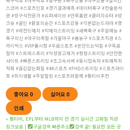
축구덕후 #야구덕후 #농구팬 #축구소통 #야구소통 #실시간
스코어 #스포츠인포 #경기결과예측 #데이터축구 #전술분석
관 #방구석전문가 #슈퍼세이브 #만루홈런 #클러치슈터 #덩
크슛 #골인 #환호의순간 #스포츠감동 #각본없는드라마 #명
경기 #레전드매치 #빅매치스트리밍 #새벽축구 #주말예능 #
축구의신 #야구의계절 #가을야구 #봄농구 #스포츠직관 #스
카이박스 #VIP룸시청 #무료스포츠 #돈안드는덕질 #구독료
절약 #스트레스프리 #악성광고제거 #청정스트리밍 #안전한
사이트 #빠른스트리밍 #초고속서버 #동시접속자 #트래픽최
적화 #끊김없는화질 #4K스포츠 #FHD스트리밍 #스포츠라이
프 #취미생활 #주말힐링 #스포츠와함께 #통티비추천
좋아요
0
싫어요
0
인쇄
«
통티비, EPL부터 MLB까지 전 경기 실시간 고화질 직관
링크모음 |
구글검색 빠른주소
검색 끝! 필요한 모든 곳