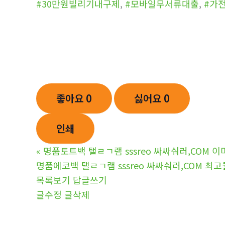
#30만원빌리기내구제
,
#모바일무서류대출
,
#가
좋아요
0
싫어요
0
인쇄
«
명품토트백 탤ㄹㄱ램 sssreo 싸싸숴러,COM
명품에코백 탤ㄹㄱ램 sssreo 싸싸숴러,COM 
목록보기
답글쓰기
글수정
글삭제