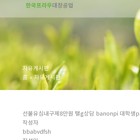
한국프라우
대창공업
텐
츠
로
건
너
뛰
기
자유게시판
홈
자유게시판
선불유심내구제8만원 탤g상담 banonpi 대
작성자
bbabvdfsh