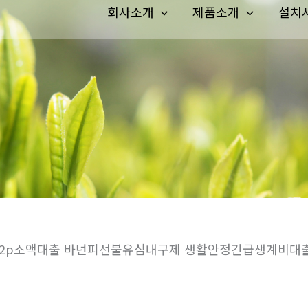
회사소개
제품소개
설치
학생p2p소액대출 바넌피선불유심내구제 생활안정긴급생계비대