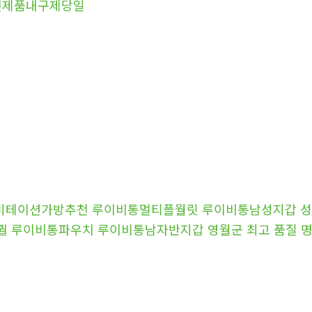
전제품내구제당일
 이미테이션가방추천 루이비통멀티플월릿 루이비통남성지갑 성동구
최고퀄 루이비통파우치 루이비통남자반지갑 영월군 최고 품질 명품