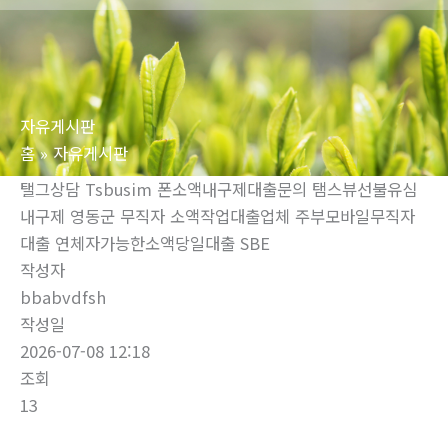
로
건
너
뛰
자유게시판
기
홈
자유게시판
탤그상담 Tsbusim 폰소액내구제대출문의 탬스뷰선불유심
내구제 영동군 무직자 소액작업대출업체 주부모바일무직자
대출 연체자가능한소액당일대출 SBE
작성자
bbabvdfsh
작성일
2026-07-08 12:18
조회
13