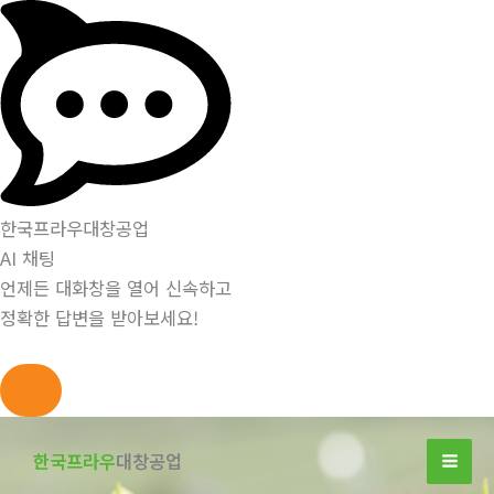
한국프라우대창공업
AI 채팅
언제든 대화창을 열어 신속하고
정확한 답변을 받아보세요!
콘
텐
한국프라우
대창공업
츠