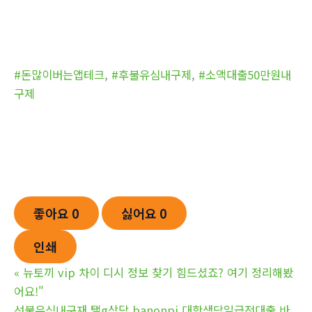
#돈많이버는앱테크
,
#후불유심내구제
,
#소액대출50만원내
구제
좋아요
0
싫어요
0
인쇄
«
뉴토끼 vip 차이 디시 정보 찾기 힘드셨죠? 여기 정리해봤
어요!"
선불유심내구재 탤g상담 banonpi 대학생당일급전대출 바