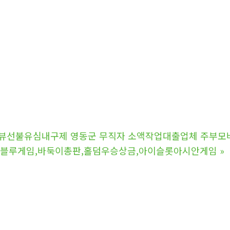
탬스뷰선불유심내구제 영동군 무직자 소액작업대출업체 주부
.7.4% 블루게임,바둑이총판,홀덤우승상금,아이슬롯아시안게임
»