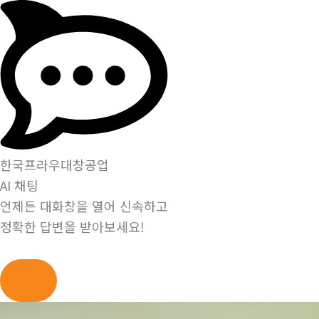
한국프라우대창공업
AI 채팅
언제든 대화창을 열어 신속하고
정확한 답변을 받아보세요!
콘