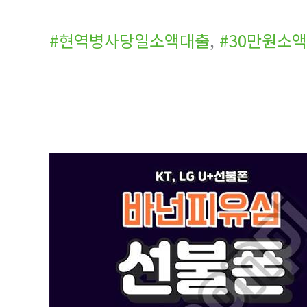
#현역병사당일소액대출
,
#30만원소