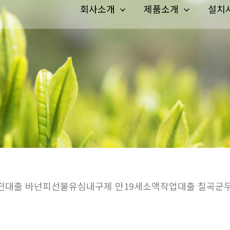
회사소개
제품소개
설치
일급전대출 바넌피선불유심내구제 만19세소액작업대출 칠곡군