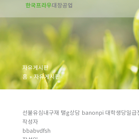
한국프라우
대창공업
텐
츠
로
건
너
뛰
기
자유게시판
홈
자유게시판
선불유심내구재 탤g상담 banonpi 대학생당
작성자
bbabvdfsh