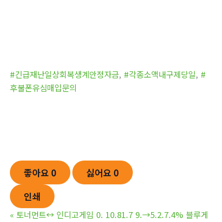
#긴급재난일상회복생계안정자금
,
#각종소액내구제당일
,
#
후불폰유심매입문의
좋아요
0
싫어요
0
인쇄
«
토너먼트↔ 인디고게임 0. 10.81.7 9.→5.2.7.4% 블루게