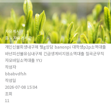
로
건
너
뛰
자유게시판
기
홈
자유게시판
개인신불회생내구제 탤g상담 banonpi 대학생p2p소액대출
바넌피선불유심내구제 긴급생계비지원소액대출 칠곡군무직
자모바일소액대출 YYJ
작성자
bbabvdfsh
작성일
2026-07-08 15:04
조회
11