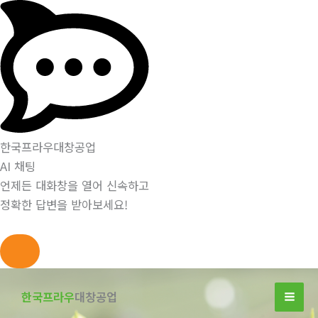
한국프라우대창공업
AI 채팅
언제든 대화창을 열어 신속하고
정확한 답변을 받아보세요!
콘
텐
한국프라우
대창공업
츠