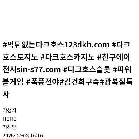
자유게시판
홈
자유게시판
#먹튀없는다크호스123dkh.com #다크
호스토지노 #다크호스카지노 #친구에이
전시sin-s77.com #다크호스슬롯 #파워
볼게임 #폭풍전야#김건희구속#광복절특
사
작성자
HEHE
작성일
2026-07-08 16:16