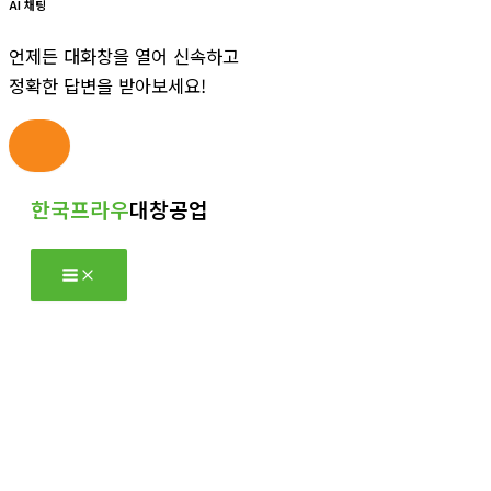
AI 채팅
언제든 대화창을 열어 신속하고
정확한 답변을 받아보세요!
콘
한국프라우
대창공업
텐
츠
로
건
너
뛰
기