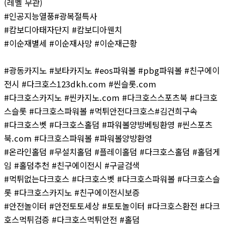
(레벨 무관)
#인공지능열풍#광복절특사
#캄보디아태자단지 #캄보디아웬치
#이순재별세 #이순재사망 #이순재근황
#광동카지노 #보타카지노 #eos파워볼 #pbg파워볼 #친구에이
전시 #다크호스123dkh.com #씬슬롯.com
#다크호스카지노 #씬카지노.com #다크호스스포츠북 #다크호
스슬롯 #다크호스파워볼 #먹튀안전다크호스#김건희구속
#다크호스벳 #다크호스홀덤 #파워볼양방베팅환영 #씬스포츠
북.com #다크호스파워볼 #파워볼양방환영
#온라인홀덤 #무설치홀덤 #플레이홀덤 #다크호스홀덤 #홀덤게
임 #홀덤추천 #친구에이전시 #구글검색
#먹튀없는다크호스 #다크호스벳 #다크호스파워볼 #다크호스슬
롯 #다크호스카지노 #친구에이전시보증
#안전놀이터 #안전토토세상 #토토놀이터 #다크호스환전 #다크
호스먹튀검증 #다크호스먹튀안전 #홀덤