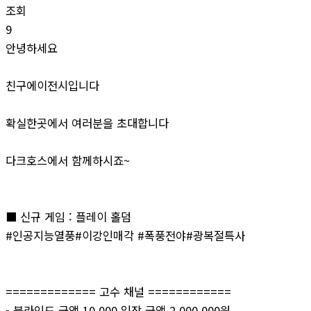
조회
9
안녕하세요
친구에이전시입니다
확실한곳에서 여러분을 초대합니다
다크호스에서 함께하시죠~
■ 신규 게임 : 플레이 홀덤
#인공지능열풍#이강인매각 #폭풍전야#광복절특사
============= 고수 채널 ============
- 블라인드 금액 10,000 입장 금액 2,000,000원