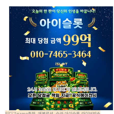
인디고game총판. 에볼루션. 슬카 아이슬롯 라이브방송