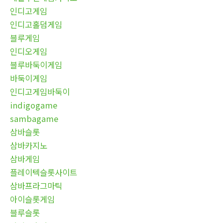
인디고게임
인디고홀덤게임
블루게임
인디오게임
블루바둑이게임
바둑이게임
인디고게임바둑이
indigogame
sambagame
삼바슬롯
삼바카지노
삼바게임
플레이텍슬롯사이트
삼바프라그마틱
아이슬롯게임
블루슬롯