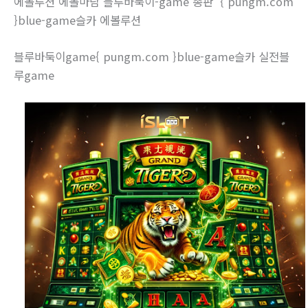
에볼루션 에볼마담 블루바둑이-game 총판 { pungm.com
}blue-game슬카 에볼루션
블루바둑이game{ pungm.com }blue-game슬카 실전블
루game