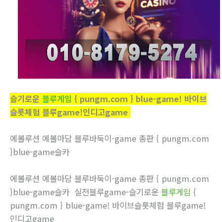
슬기로운
블루게임
{ pungm.com } blue-game! 바이브
슬롯체험 블루game!인디고game
에볼루션 에볼마담 블루바둑이-game 총판 { pungm.com
}blue-game슬카
에볼루션 에볼마담 블루바둑이-game 총판 { pungm.com
}blue-game슬카 실전블루game-슬기로운
블루게임
{
pungm.com } blue-game! 바이브슬롯체험 블루game!
인디고game