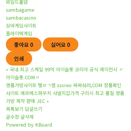
와일드홀덤
sambagame
sambacasino
삼바게임사이트
플레이텍게임
좋아요
0
싫어요
0
인쇄
«
국내 최고 스케일 99억 아이슬롯 코리아 공식 에이전시 〃
아이슬롯.COM〃
명품가방사이트 탤ㄹㄱ램 sssreo 싸싸숴러,COM 정품확인
사이트 에르메스파우치 샤넬지갑가격 구리시 최고 품질 명품
가방 제작 판매 JEC
»
목록보기
답글쓰기
글수정
글삭제
Powered by KBoard