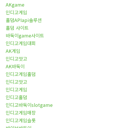
AKgame
인디고게임
홀덤APIapi솔­루­션
홀덤 사이트
바둑이game사이트
인디고게임대회
AK게임
인디고맛고
AK바둑이
인디고게임홀덤
인디고맛고
인디고게임
인디고홀덤
인디고바둑이slotgame
인디고게임매장
인디고게임슬­롯