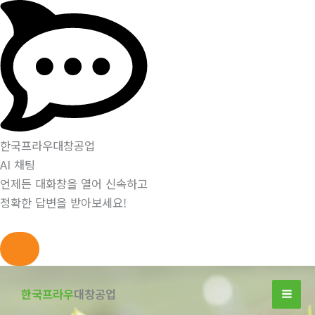
한국프라우대창공업
AI 채팅
언제든 대화창을 열어 신속하고
정확한 답변을 받아보세요!
콘
텐
한국프라우
대창공업
츠