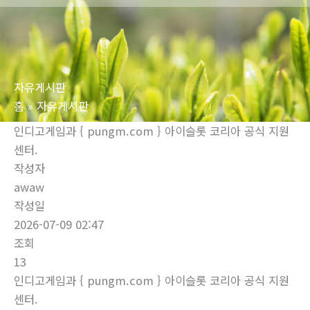
로
건
너
뛰
자유게시판
기
홈
자유게시판
인디고게임과 { pungm.com } 아이슬롯 코리아 공식 지원
센터.
작성자
awaw
작성일
2026-07-09 02:47
조회
13
인디고게임과 { pungm.com } 아이슬롯 코리아 공식 지원
센터.