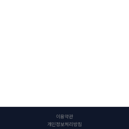
이용약관
개인정보처리방침