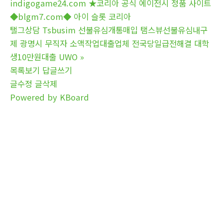
indigogame24.com ★코리아 공식 에이전시 정품 사이트
◆blgm7.com◆ 아이 슬롯 코리아
탤그상담 Tsbusim 선불유심개통매입 탬스뷰선불유심내구
제 광명시 무직자 소액작업대출업체 전국당일급전해결 대학
생10만원대출 UWO
»
목록보기
답글쓰기
글수정
글삭제
Powered by KBoard