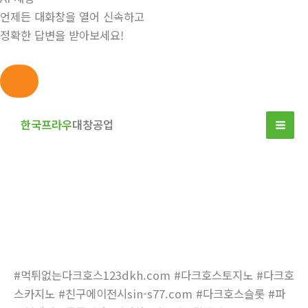
언제든 대화창을 열어 신속하고
정확한 답변을 받아보세요!
콘
텐
한국프라우
대창공업
츠
로
건
너
뛰
자유게시판
기
홈
자유게시판
#먹튀없는다크호스123dkh.com #다크호스토지노 #다크호
스카지노 #친구에이전시sin-s77.com #다크호스슬롯 #파