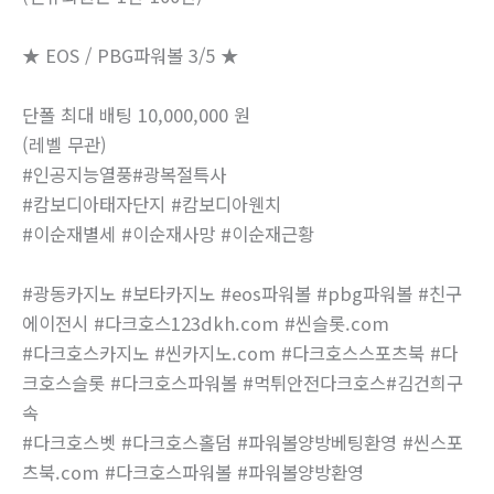
★ EOS / PBG파워볼 3/5 ★
단폴 최대 배팅 10,000,000 원
(레벨 무관)
#인공지능열풍#광복절특사
#캄보디아태자단지 #캄보디아웬치
#이순재별세 #이순재사망 #이순재근황
#광동카지노 #보타카지노 #eos파워볼 #pbg파워볼 #친구
에이전시 #다크호스123dkh.com #씬슬롯.com
#다크호스카지노 #씬카지노.com #다크호스스포츠북 #다
크호스슬롯 #다크호스파워볼 #먹튀안전다크호스#김건희구
속
#다크호스벳 #다크호스홀덤 #파워볼양방베팅환영 #씬스포
츠북.com #다크호스파워볼 #파워볼양방환영