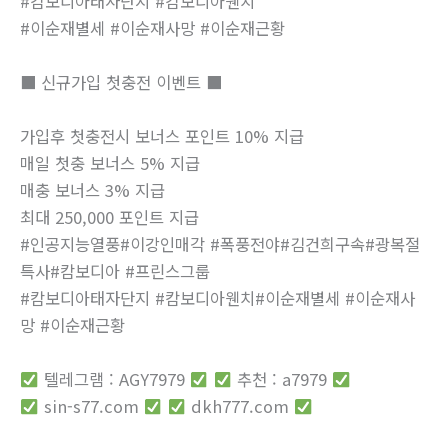
#캄보디아태자단지 #캄보디아웬치
#이순재별세 #이순재사망 #이순재근황
■ 신규가입 첫충전 이벤트 ■
가입후 첫충전시 보너스 포인트 10% 지급
매일 첫충 보너스 5% 지급
매충 보너스 3% 지급
최대 250,000 포인트 지급
#인공지능열풍#이강인매각 #폭풍전야#김건희구속#광복절
특사#캄보디아 #프린스그룹
#캄보디아태자단지 #캄보디아웬치#이순재별세 #이순재사
망 #이순재근황
텔레그램 : AGY7979
추천 : a7979
sin-s77.com
dkh777.com