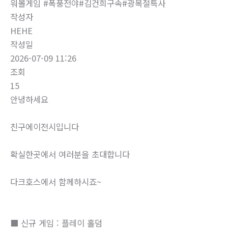
워볼게임 #폭풍전야#김건희구속#광복절특사
작성자
HEHE
작성일
2026-07-09 11:26
조회
15
안녕하세요
친구에이전시입니다
확실한곳에서 여러분을 초대합니다
다크호스에서 함께하시죠~
■ 신규 게임 : 플레이 홀덤