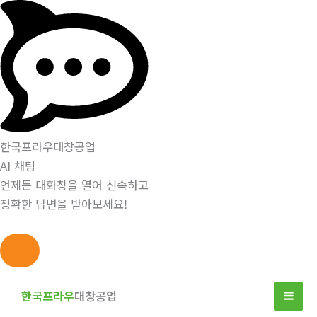
한국프라우대창공업
AI 채팅
언제든 대화창을 열어 신속하고
정확한 답변을 받아보세요!
콘
텐
한국프라우
대창공업
츠