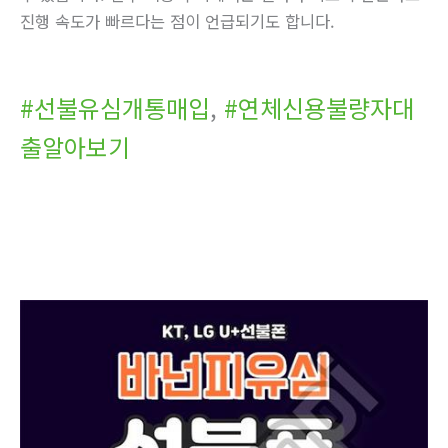
진행 속도가 빠르다는 점이 언급되기도 합니다.
#선불유심개통매입
,
#연체신용불량자대
출알아보기