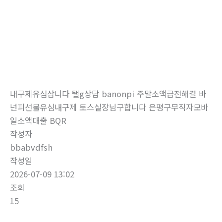
로
건
너
뛰
자유게시판
기
홈
자유게시판
내구제유심삽니다 탤g상담 banonpi 주말소액급전해결 바
넌피선불유심내구제 토스실장님구합니다 은평구무직자모바
일소액대출 BQR
작성자
bbabvdfsh
작성일
2026-07-09 13:02
조회
15