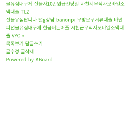
불유심내구제 신불자10만원급전당일 사천시무직자모바일소
액대출 TLZ
선불유심팝니다 탤g상담 banonpi 무방문무서류대출 바넌
피선불유심내구제 현금버는어플 서천군무직자모바일소액대
출 VYO
»
목록보기
답글쓰기
글수정
글삭제
Powered by KBoard