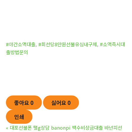
#야간소액대출
,
#회선당8만원선불유심내구제
,
#소액즉시대
출방법문의
좋아요
0
싫어요
0
인쇄
«
대포선불폰 탤g상담 banonpi 백수비상금대출 바넌피선