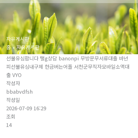
로
건
너
뛰
자유게시판
기
홈
자유게시판
선불유심팝니다 탤g상담 banonpi 무방문무서류대출 바넌
피선불유심내구제 현금버는어플 서천군무직자모바일소액대
출 VYO
작성자
bbabvdfsh
작성일
2026-07-09 16:29
조회
14