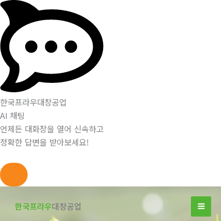
한국프라우대창공업
AI 채팅
언제든 대화창을 열어 신속하고
정확한 답변을 받아보세요!
콘
텐
한국프라우
대창공업
츠