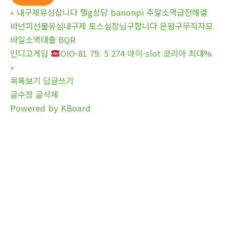
«
내구제유심삽니다 탤g상담 banonpi 주말소액급전해결
바넌피선불유심내구제 토스실장님구합니다 은평구무직자모
바일소액대출 BQR
인디고게임
OIO-81 79. 5 274 아이-slot 코리아 최대%
»
목록보기
답글쓰기
글수정
글삭제
Powered by KBoard