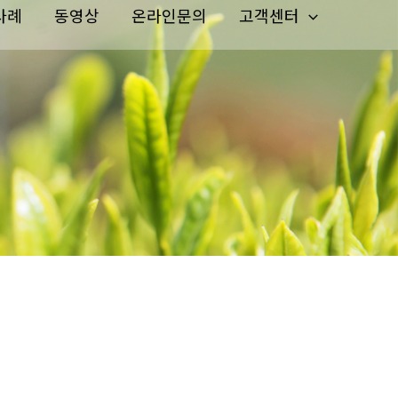
사례
동영상
온라인문의
고객센터