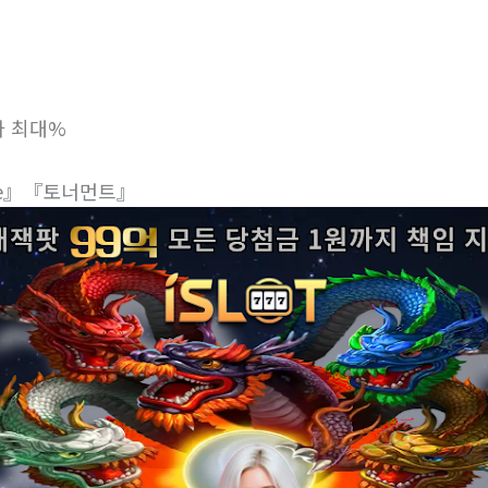
리아 최대%
me』『토너먼트』