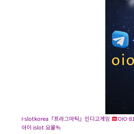
i-slotkorea『프라그마틱』인디고게임
OIO-81
아이 islot 요율%