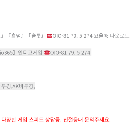
두기』『횰덤』『슬룻』
OIO-81 79. 5 274 요율% 다운로
oio365】인디고게임
OIO-81 79. 5 274
두깅,AK바두깅,
E 다양한 게임 스피드 상담중! 친절응대 문의주세요!