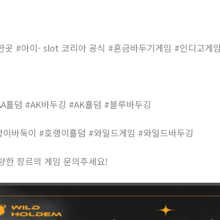
한곳 #아이- slot 코리아 공식 #횬금바두기게임 #인디고
A횰덤 #AK바두깅 #AK횰덤 #블루바두깅
랭이바둑이 #호랭이횰덤 #와일드게임 #와일드바두깅
양한 장르의 게임 문의주세요!