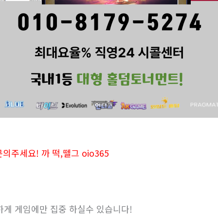
문의주세요! 까 떡,뗄그 oio365
하게 게임에만 집중 하실수 있습니다!