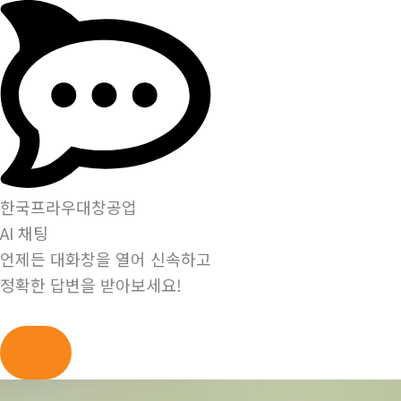
한국프라우대창공업
AI 채팅
언제든 대화창을 열어 신속하고
정확한 답변을 받아보세요!
콘