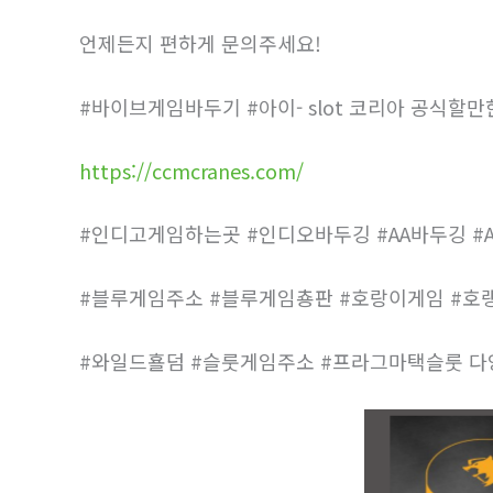
언제든지 편하게 문의주세요!
#바이브게임바두기 #아이- slot 코리아 공식할만
https://ccmcranes.com/
#인디고게임하는곳 #인디오바두깅 #AA바두깅 #A
#블루게임주소 #블루게임춍판 #호랑이게임 #호
#와일드횰덤 #슬룻게임주소 #프라그마택슬룻 다