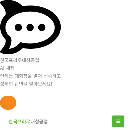
한국프라우대창공업
AI 채팅
언제든 대화창을 열어 신속하고
정확한 답변을 받아보세요!
콘
텐
한국프라우
대창공업
츠