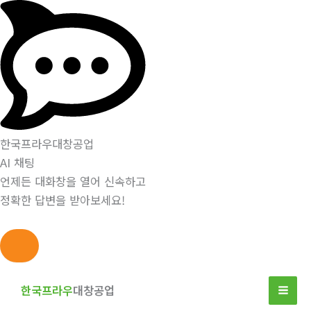
한국프라우대창공업
AI 채팅
언제든 대화창을 열어 신속하고
정확한 답변을 받아보세요!
콘
텐
한국프라우
대창공업
츠