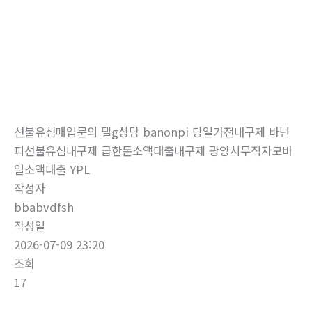
로
건
너
뛰
자유게시판
기
홈
자유게시판
선불유심매입문의 탤g상담 banonpi 당일가전내구제 바넌
피선불유심내구제 급한돈소액대출내구제 광양시무직자모바
일소액대출 YPL
작성자
bbabvdfsh
작성일
2026-07-09 23:20
조회
17