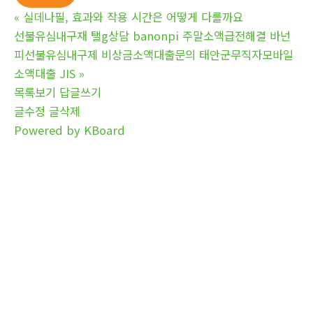
«
실데나필, 효과와 작용 시간은 어떻게 다를까요
선불유심내구재 탤g상담 banonpi 주말소액급전해결 바넌
피선불유심내구제 비상금소액대출문의 태안군무직자모바일
소액대출 JIS
»
목록보기
답글쓰기
글수정
글삭제
Powered by KBoard