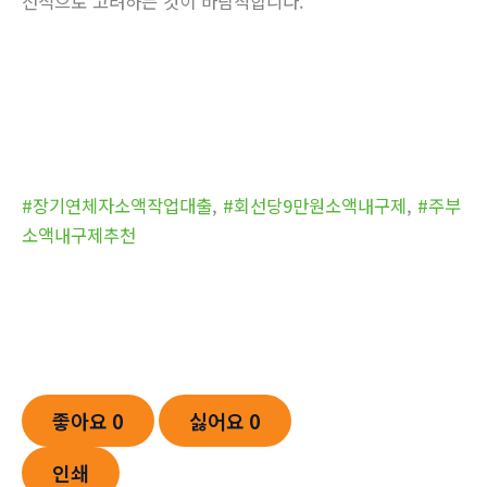
선적으로 고려하는 것이 바람직합니다.
#장기연체자소액작업대출
,
#회선당9만원소액내구제
,
#주부
소액내구제추천
좋아요
0
싫어요
0
인쇄