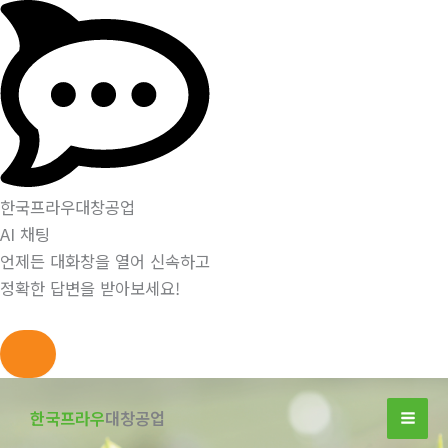
한국프라우대창공업
AI 채팅
언제든 대화창을 열어 신속하고
정확한 답변을 받아보세요!
콘
텐
한국프라우
대창공업
츠