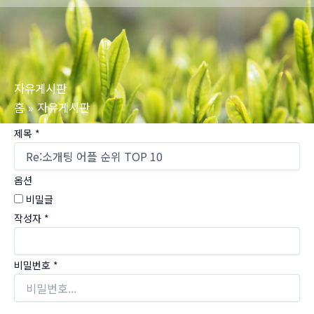
로
건
너
뛰
자유게시판
기
홈
자유게시판
제목
*
옵션
비밀글
작성자
*
비밀번호
*