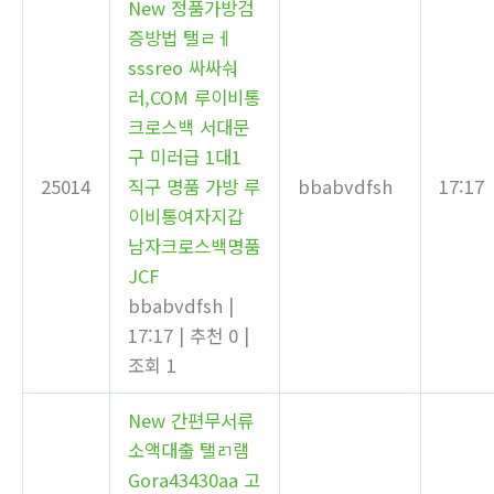
New
정품가방검
증방법 탤ㄹㅔ
sssreo 싸싸숴
러,COM 루이비통
크로스백 서대문
구 미러급 1대1
25014
직구 명품 가방 루
bbabvdfsh
17:17
이비통여자지갑
남자크로스백명품
JCF
bbabvdfsh
|
17:17
|
추천 0
|
조회 1
New
간편무서류
소액대출 탤ㄺ램
Gora43430aa 고