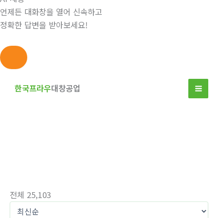
언제든 대화창을 열어 신속하고
정확한 답변을 받아보세요!
콘
텐
한국프라우
대창공업
츠
로
건
너
뛰
자유게시판
기
홈
자유게시판
전체 25,103