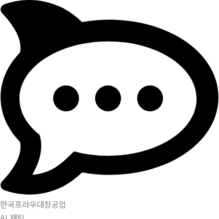
한국프라우대창공업
AI 채팅