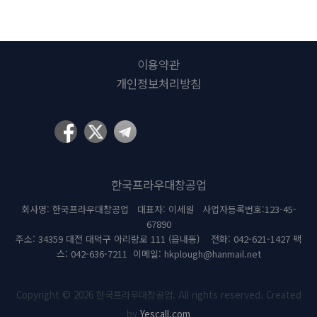
이용약관
개인정보처리방침
한국프라우대창공업
회사명: 한국프라우대창공업 대표자: 이세원 사업자등록번호:123-45-
67890
주소: 34359 대전 대덕구 아리랑로 111 (읍내동) 전화: 042-621-1427 팩
스: 042-636-7211 이메일: hkplough@hanmail.net
Copyright © 2026 한국프라우대창공업. All rights reserved. Created
by
Yescall.com