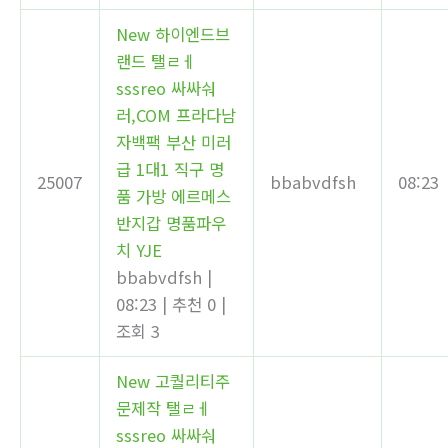
New
하이엔드브
랜드 탤ㄹㅔ
sssreo 싸싸숴
러,COM 프라다남
자백팩 부산 미러
급 1대1 직구 명
25007
bbabvdfsh
08:23
품 가방 에르메스
반지갑 명품파우
치 YJE
bbabvdfsh
|
08:23
|
추천 0
|
조회 3
New
고퀄리티주
문제작 탤ㄹㅔ
sssreo 싸싸숴