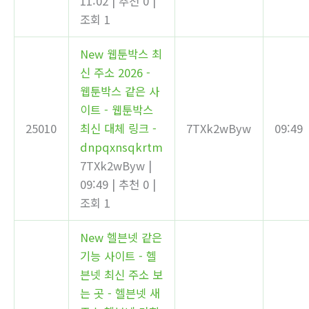
11:02
|
추천 0
|
조회 1
New
웹툰박스 최
신 주소 2026 -
웹툰박스 같은 사
이트 - 웹툰박스
25010
최신 대체 링크 -
7TXk2wByw
09:49
dnpqxnsqkrtm
7TXk2wByw
|
09:49
|
추천 0
|
조회 1
New
헬븐넷 같은
기능 사이트 - 헬
븐넷 최신 주소 보
는 곳 - 헬븐넷 새