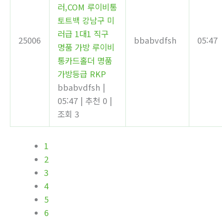
러,COM 루이비통
토트백 강남구 미
러급 1대1 직구
25006
bbabvdfsh
05:47
명품 가방 루이비
통카드홀더 명품
가방등급 RKP
bbabvdfsh
|
05:47
|
추천 0
|
조회 3
1
2
3
4
5
6