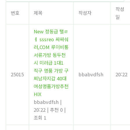
작성
번호
제목
작성자
일
New
정동급 탤ㄹ
ㅔ sssreo 싸싸숴
러,COM 루이비통
서류가방 동두천
시 미러급 1대1
직구 명품 가방 구
25015
bbabvdfsh
20:22
찌남자지갑 40대
여성명품가방추천
HIX
bbabvdfsh
|
20:22
|
추천 0
|
조회 1