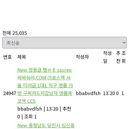
자유게시판
홈
자유게시판
전체 25,035
작성
추
조
번호
제목
작성자
일
천
회
New
정동급 탤ㄹㅔ sssreo
싸싸숴러,COM 크로스백 서
울 미러급 1대1 직구 명품 가
24947
방 구찌카드지갑남자 명품에
bbabvdfsh
13:20
0
1
코백 CCS
bbabvdfsh
|
13:20
|
추천
0
|
조회 1
New
충청남도 당진시 임신중