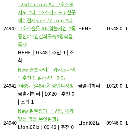
123dkh.com #다크호스토
지노 #다크호스카지노 #친구
에이전시sin-s77.com #다
24942
크호스슬롯 #파워볼게임 #폭
HEHE
10:48
0
1
풍전야#김건희구속#광복절
특사
HEHE
|
10:48
|
추천 0
|
조
회 1
New
슬롯사이트 카지노사이
트추천 안심사이트 0I0。
24941
7465。3464 ⓞ 성인피시방
큠훌기헤러
10:20
0
1
큠훌기헤러
|
10:20
|
추천 0
|
조회 1
New
팔팔정과 구구정, 내게
맞는 약은 무엇일까?
24940
Lfonl0ZIz
09:46
0
1
Lfonl0ZIz
|
09:46
|
추천 0
|