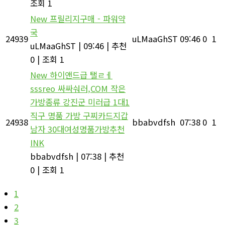
조회 1
New
프릴리지구매 - 파워약
국
24939
uLMaaGhST
09:46
0
1
uLMaaGhST
|
09:46
|
추천
0
|
조회 1
New
하이앤드급 탤ㄹㅔ
sssreo 싸싸숴러,COM 작은
가방종류 강진군 미러급 1대1
직구 명품 가방 구찌카드지갑
24938
bbabvdfsh
07:38
0
1
남자 30대여성명품가방추천
INK
bbabvdfsh
|
07:38
|
추천
0
|
조회 1
1
2
3