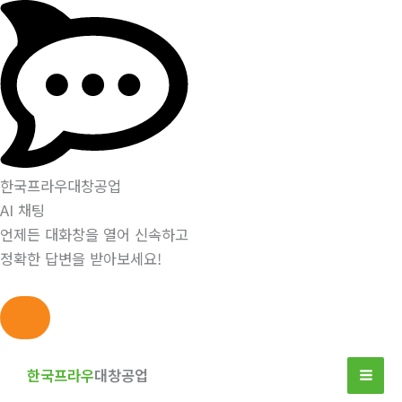
한국프라우대창공업
AI 채팅
언제든 대화창을 열어 신속하고
정확한 답변을 받아보세요!
콘
텐
한국프라우
대창공업
츠